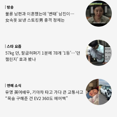
방송
불륜 남편과 이혼했는데 ‘변태’ 남친이…
女속옷 보낸 스토킹男 충격 정체는
스타 요즘
57㎏ 던, 팔굽혀펴기 1분에 78개 ‘1등’…‘던
챌린지’ 효과 봤나
연예 소식
유명 英여배우, 기아차 타고 가다 큰 교통사고
“목숨 구해준 건 EV2 360도 에어백”