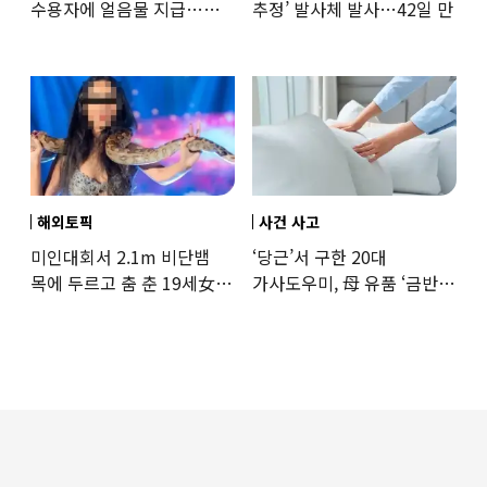
수용자에 얼음물 지급…
추정’ 발사체 발사…42일 만
37도까지 치솟은 교도소
상황
해외토픽
사건 사고
미인대회서 2.1m 비단뱀
‘당근’서 구한 20대
목에 두르고 춤 춘 19세女
가사도우미, 母 유품 ‘금반지
‘경악’…결국
·팔찌’ 훔쳐 녹였다