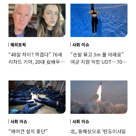
해외토픽
사회 이슈
“48살 차이? 역겹다” 76세
“손발 묶고 3m 물 아래로”
리차드 기어, 20대 女배우와
여군 지원 막힌 UDT…707
‘로맨스물’…“손녀뻘” 비난
출신 女유튜버, 직접
훈련해보
사회 이슈
사회 이슈
“에어컨 설치 중단”
北, 동해상으로 ‘탄도미사일