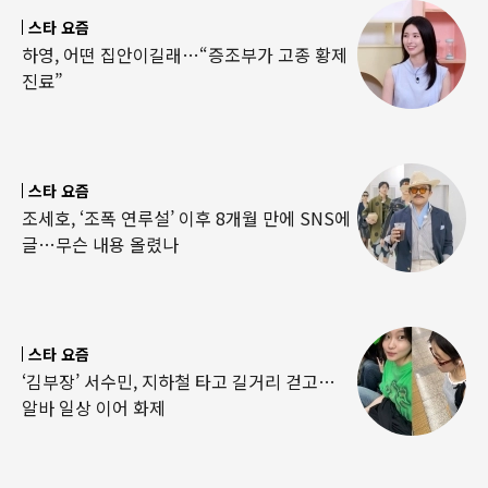
스타 요즘
하영, 어떤 집안이길래…“증조부가 고종 황제
진료”
스타 요즘
조세호, ‘조폭 연루설’ 이후 8개월 만에 SNS에
글…무슨 내용 올렸나
스타 요즘
‘김부장’ 서수민, 지하철 타고 길거리 걷고…
알바 일상 이어 화제