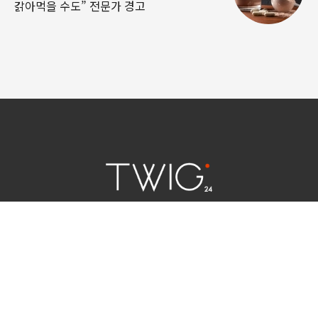
갉아먹을 수도” 전문가 경고
연예 소식
|
사회 이슈
|
라이프
서울특별시 중구 세종대로 124 | 대표전화 02) 2000-9006
청소년보호정책(책임자:김태균)
사이트맵
법인명 : (주)트윅24 | 등록번호 : 서울 아55158
문의 및 제보:
twig24.ads@gmail.com
Copyright ⓒ TWIG24 All rights reserved