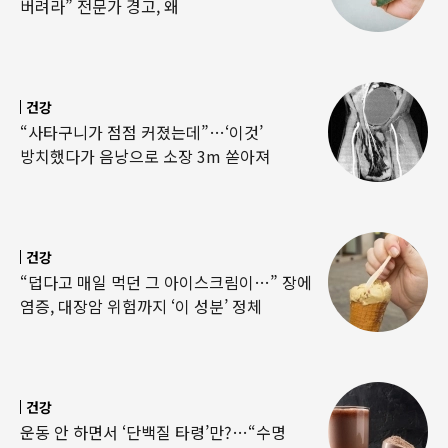
버려라” 전문가 경고, 왜
건강
“사타구니가 점점 커졌는데”…‘이것’
방치했다가 음낭으로 소장 3m 쏟아져
건강
“덥다고 매일 먹던 그 아이스크림이…” 장에
염증, 대장암 위험까지 ‘이 성분’ 정체
건강
운동 안 하면서 ‘단백질 타령’만?…“수명