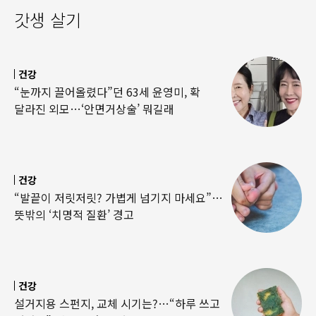
갓생 살기
건강
“눈까지 끌어올렸다”던 63세 윤영미, 확
달라진 외모…‘안면거상술’ 뭐길래
건강
“발끝이 저릿저릿? 가볍게 넘기지 마세요”…
뜻밖의 ‘치명적 질환’ 경고
건강
설거지용 스펀지, 교체 시기는?…“하루 쓰고