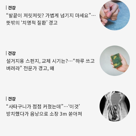
건강
“발끝이 저릿저릿? 가볍게 넘기지 마세요”…
뜻밖의 ‘치명적 질환’ 경고
건강
설거지용 스펀지, 교체 시기는?…“하루 쓰고
버려라” 전문가 경고, 왜
건강
“사타구니가 점점 커졌는데”…‘이것’
방치했다가 음낭으로 소장 3m 쏟아져