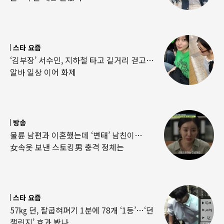
스타 요즘
‘김부장’ 서수민, 지하철 타고 길거리 걷고…
알바 일상 이어 화제
방송
불륜 남편과 이혼했는데 ‘변태’ 남친이…
女속옷 보낸 스토킹男 충격 정체는
스타 요즘
57㎏ 던, 팔굽혀펴기 1분에 78개 ‘1등’…‘던
챌린지’ 효과 봤나