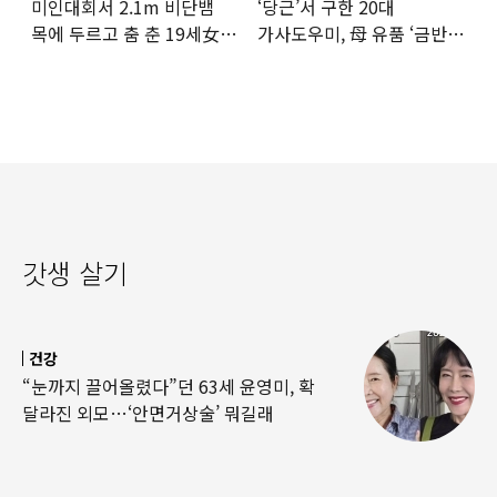
미인대회서 2.1m 비단뱀
‘당근’서 구한 20대
목에 두르고 춤 춘 19세女
가사도우미, 母 유품 ‘금반지
‘경악’…결국
·팔찌’ 훔쳐 녹였다
갓생 살기
건강
“눈까지 끌어올렸다”던 63세 윤영미, 확
달라진 외모…‘안면거상술’ 뭐길래