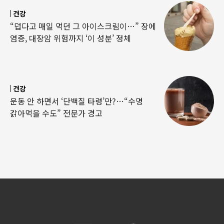
건강
“덥다고 매일 먹던 그 아이스크림이…” 장에
염증, 대장암 위험까지 ‘이 성분’ 정체
건강
운동 안 하면서 ‘단백질 타령’만?…“수명
갉아먹을 수도” 전문가 경고