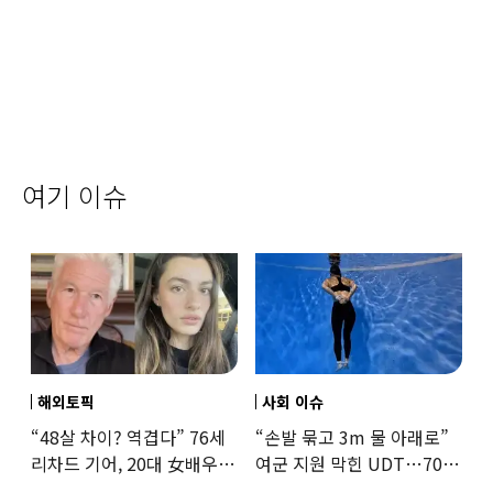
여기 이슈
해외토픽
사회 이슈
“48살 차이? 역겹다” 76세
“손발 묶고 3m 물 아래로”
리차드 기어, 20대 女배우와
여군 지원 막힌 UDT…707
‘로맨스물’…“손녀뻘” 비난
출신 女유튜버, 직접