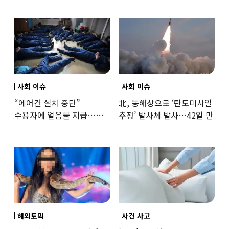
훈련해보
사회 이슈
사회 이슈
“에어컨 설치 중단”
北, 동해상으로 ‘탄도미사일
수용자에 얼음물 지급…
추정’ 발사체 발사…42일 만
37도까지 치솟은 교도소
상황
해외토픽
사건 사고