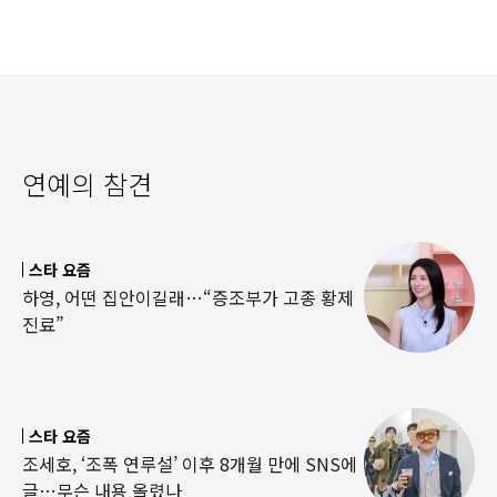
연예의 참견
스타 요즘
하영, 어떤 집안이길래…“증조부가 고종 황제
진료”
스타 요즘
조세호, ‘조폭 연루설’ 이후 8개월 만에 SNS에
글…무슨 내용 올렸나