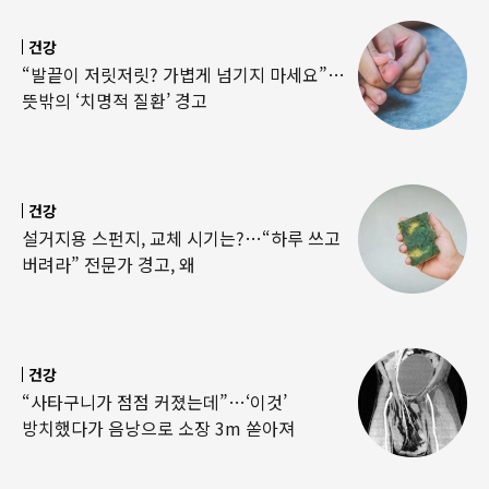
건강
“발끝이 저릿저릿? 가볍게 넘기지 마세요”…
뜻밖의 ‘치명적 질환’ 경고
건강
설거지용 스펀지, 교체 시기는?…“하루 쓰고
버려라” 전문가 경고, 왜
건강
“사타구니가 점점 커졌는데”…‘이것’
방치했다가 음낭으로 소장 3m 쏟아져