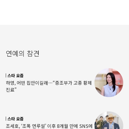
연예의 참견
스타 요즘
하영, 어떤 집안이길래…“증조부가 고종 황제
진료”
스타 요즘
조세호, ‘조폭 연루설’ 이후 8개월 만에 SNS에