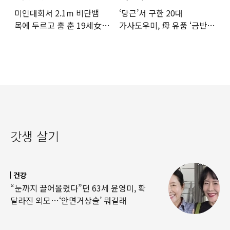
미인대회서 2.1m 비단뱀
‘당근’서 구한 20대
목에 두르고 춤 춘 19세女
가사도우미, 母 유품 ‘금반지
‘경악’…결국
·팔찌’ 훔쳐 녹였다
갓생 살기
건강
“눈까지 끌어올렸다”던 63세 윤영미, 확
달라진 외모…‘안면거상술’ 뭐길래