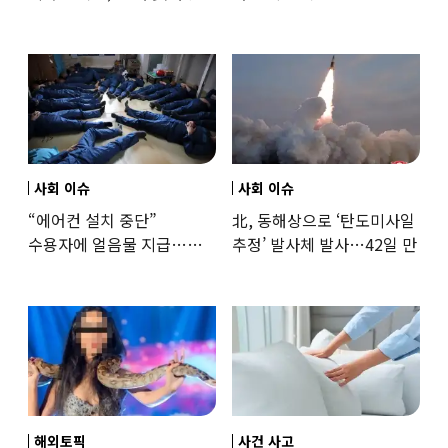
‘로맨스물’…“손녀뻘” 비난
출신 女유튜버, 직접
훈련해보
사회 이슈
사회 이슈
“에어컨 설치 중단”
北, 동해상으로 ‘탄도미사일
수용자에 얼음물 지급…
추정’ 발사체 발사…42일 만
37도까지 치솟은 교도소
상황
해외토픽
사건 사고