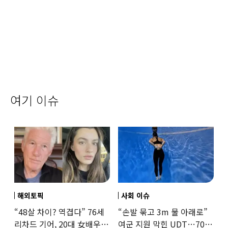
여기 이슈
해외토픽
사회 이슈
“48살 차이? 역겹다” 76세
“손발 묶고 3m 물 아래로”
리차드 기어, 20대 女배우와
여군 지원 막힌 UDT…707