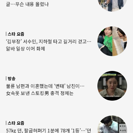
글…무슨 내용 올렸나
스타 요즘
‘김부장’ 서수민, 지하철 타고 길거리 걷고…
알바 일상 이어 화제
방송
불륜 남편과 이혼했는데 ‘변태’ 남친이…
女속옷 보낸 스토킹男 충격 정체는
스타 요즘
57㎏ 던, 팔굽혀펴기 1분에 78개 ‘1등’…‘던