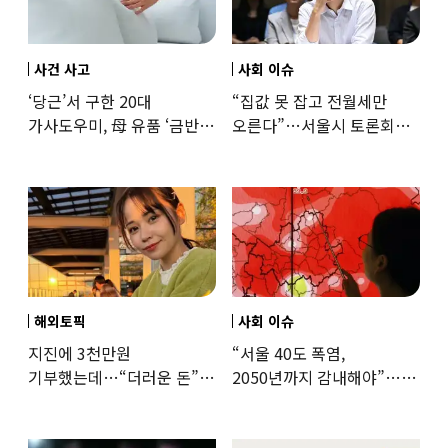
사건 사고
사회 이슈
‘당근’서 구한 20대
“집값 못 잡고 전월세만
가사도우미, 母 유품 ‘금반지
오른다”…서울시 토론회서
·팔찌’ 훔쳐 녹였다
세제개편 우려 쏟아져
해외토픽
사회 이슈
지진에 3천만원
“서울 40도 폭염,
기부했는데…“더러운 돈”
2050년까지 감내해야”…
日여배우에 비난 쏟아진
기후학자의 경고
이유