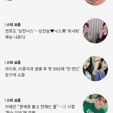
스타 요즘
연프도 ‘삼전닉스’…삼전女♥닉스男 ‘회사팅’
예능 나온다
스타 요즘
아이유, 이종석과 결별 후 첫 SNS에 ‘전 연인’
장기하 소환
스타 요즘
지예은 “한예종 붙고 천재인 줄”…그 시절
‘청순 미모’에 깜짝