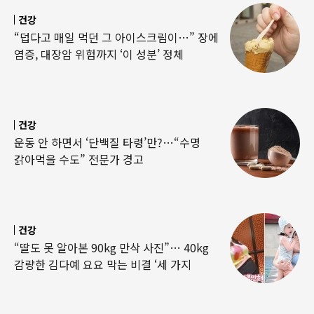
건강
“덥다고 매일 먹던 그 아이스크림이…” 장에
염증, 대장암 위험까지 ‘이 성분’ 정체
건강
운동 안 하면서 ‘단백질 타령’만?…“수명
갉아먹을 수도” 전문가 경고
건강
“딸도 못 알아본 90kg 만삭 사진”… 40kg
감량한 김다예 요요 막는 비결 ‘세 가지