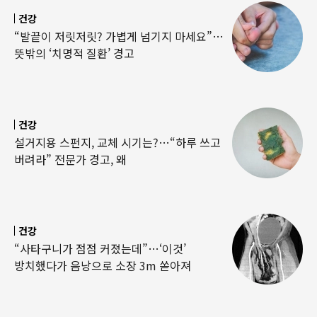
건강
“발끝이 저릿저릿? 가볍게 넘기지 마세요”…
뜻밖의 ‘치명적 질환’ 경고
건강
설거지용 스펀지, 교체 시기는?…“하루 쓰고
버려라” 전문가 경고, 왜
건강
“사타구니가 점점 커졌는데”…‘이것’
방치했다가 음낭으로 소장 3m 쏟아져