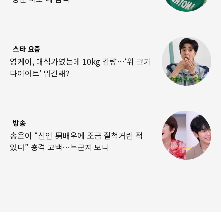
스타 요즘
영케이, 대식가였는데 10kg 감량…‘위 크기
다이어트’ 뭐길래?
방송
송은이 “신인 男배우에 조금 질척거린 적
있다” 충격 고백…누군지 보니