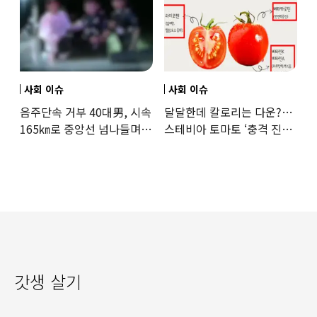
사회 이슈
사회 이슈
음주단속 거부 40대男, 시속
달달한데 칼로리는 다운?…
165㎞로 중앙선 넘나들며
스테비아 토마토 ‘충격 진실’
도주… 추격전 끝 체포
드러났다
갓생 살기