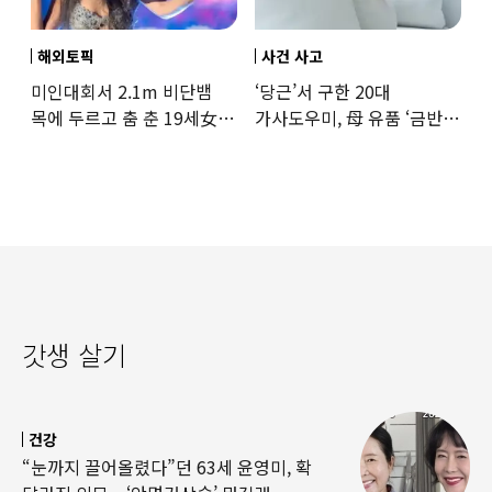
해외토픽
사건 사고
미인대회서 2.1m 비단뱀
‘당근’서 구한 20대
목에 두르고 춤 춘 19세女
가사도우미, 母 유품 ‘금반지
‘경악’…결국
·팔찌’ 훔쳐 녹였다
갓생 살기
건강
“눈까지 끌어올렸다”던 63세 윤영미, 확