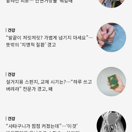
달라진 외모…‘안면거상술’ 뭐길래
건강
“발끝이 저릿저릿? 가볍게 넘기지 마세요”…
뜻밖의 ‘치명적 질환’ 경고
건강
설거지용 스펀지, 교체 시기는?…“하루 쓰고
버려라” 전문가 경고, 왜
건강
“사타구니가 점점 커졌는데”…‘이것’