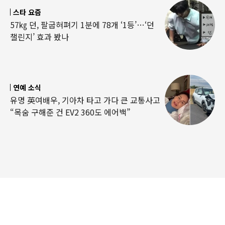
스타 요즘
57㎏ 던, 팔굽혀펴기 1분에 78개 ‘1등’…‘던
챌린지’ 효과 봤나
연예 소식
유명 英여배우, 기아차 타고 가다 큰 교통사고
“목숨 구해준 건 EV2 360도 에어백”