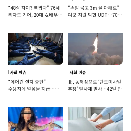
“48살 차이? 역겹다” 76세
“손발 묶고 3m 물 아래로”
리차드 기어, 20대 女배우와
여군 지원 막힌 UDT…707
‘로맨스물’…“손녀뻘” 비난
출신 女유튜버, 직접
훈련해보
사회 이슈
사회 이슈
“에어컨 설치 중단”
北, 동해상으로 ‘탄도미사일
수용자에 얼음물 지급…
추정’ 발사체 발사…42일 만
37도까지 치솟은 교도소
상황