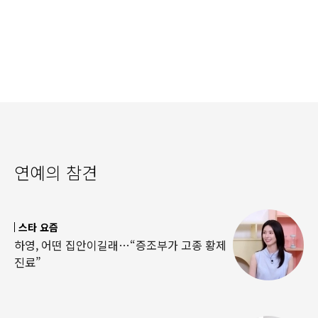
연예의 참견
스타 요즘
하영, 어떤 집안이길래…“증조부가 고종 황제
진료”