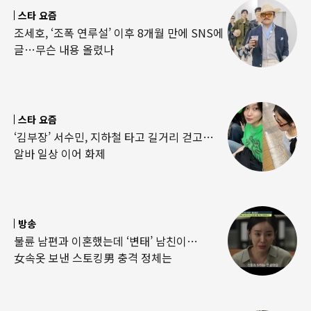
스타 요즘
조세호, ‘조폭 연루설’ 이후 8개월 만에 SNS에
글…무슨 내용 올렸나
스타 요즘
‘김부장’ 서수민, 지하철 타고 길거리 걷고…
알바 일상 이어 화제
방송
불륜 남편과 이혼했는데 ‘변태’ 남친이…
女속옷 보낸 스토킹男 충격 정체는