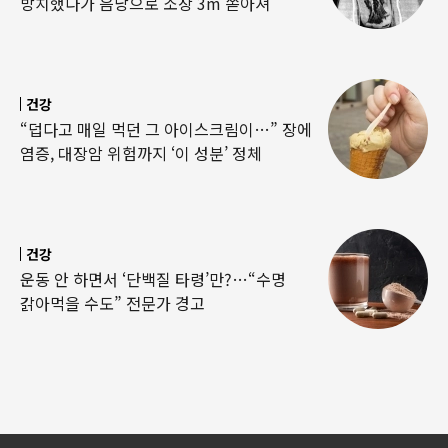
방치했다가 음낭으로 소장 3m 쏟아져
건강
“덥다고 매일 먹던 그 아이스크림이…” 장에
염증, 대장암 위험까지 ‘이 성분’ 정체
건강
운동 안 하면서 ‘단백질 타령’만?…“수명
갉아먹을 수도” 전문가 경고