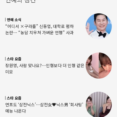
연예 소식
“어디서 ×구라를” 신동엽, 대학로 폄하
논란… “농담 치우쳐 가벼운 언행” 사과
스타 요즘
장원영, 사람 맞나요?…인형보다 더 인형 같은
미모
스타 요즘
연프도 ‘삼전닉스’…삼전女♥닉스男 ‘회사팅’
예능 나온다