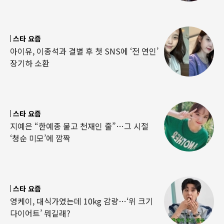
스타 요즘
아이유, 이종석과 결별 후 첫 SNS에 ‘전 연인’
장기하 소환
스타 요즘
지예은 “한예종 붙고 천재인 줄”…그 시절
‘청순 미모’에 깜짝
스타 요즘
영케이, 대식가였는데 10kg 감량…‘위 크기
다이어트’ 뭐길래?