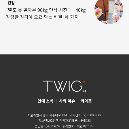
건강
“딸도 못 알아본 90kg 만삭 사진”… 40kg
감량한 김다예 요요 막는 비결 ‘세 가지
연예 소식
|
사회 이슈
|
라이프
서울특별시 중구 세종대로 124 | 대표전화 02) 2000-9006
청소년보호정책(책임자:김태균)
사이트맵
법인명 : (주)트윅24 | 등록번호 : 서울 아55158