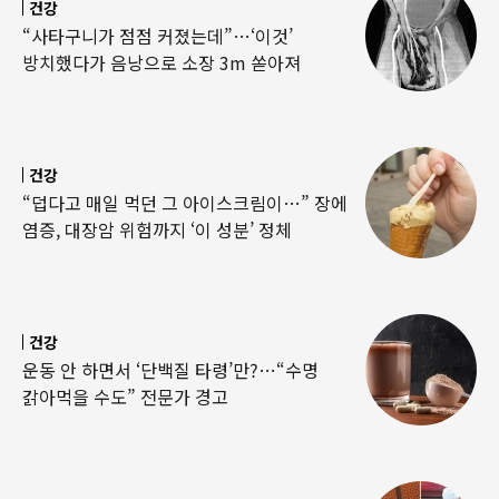
건강
“사타구니가 점점 커졌는데”…‘이것’
방치했다가 음낭으로 소장 3m 쏟아져
건강
“덥다고 매일 먹던 그 아이스크림이…” 장에
염증, 대장암 위험까지 ‘이 성분’ 정체
건강
운동 안 하면서 ‘단백질 타령’만?…“수명
갉아먹을 수도” 전문가 경고