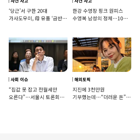
사건 사고
사건 사고
‘당근’서 구한 20대
한강 수영장 핑크 원피스
가사도우미, 母 유품 ‘금반지
수영복 남성의 정체…10대
·팔찌’ 훔쳐 녹였다
성매수 전 시의원의 소름
돋는 제안
사회 이슈
해외토픽
“집값 못 잡고 전월세만
지진에 3천만원
오른다”…서울시 토론회서
기부했는데…“더러운 돈”
세제개편 우려 쏟아져
日여배우에 비난 쏟아진
이유