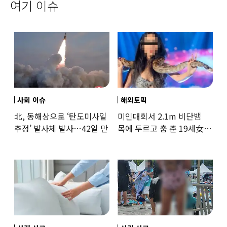
여기 이슈
사회 이슈
해외토픽
北, 동해상으로 ‘탄도미사일
미인대회서 2.1m 비단뱀
추정’ 발사체 발사…42일 만
목에 두르고 춤 춘 19세女
‘경악’…결국