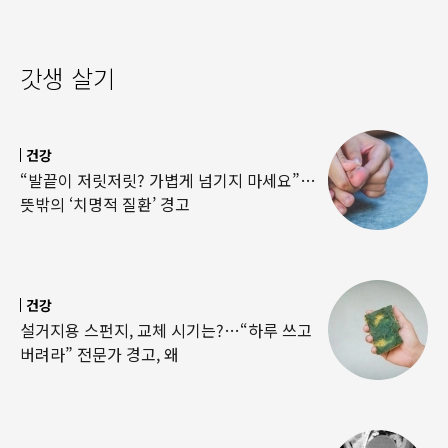
갓생 살기
건강
“발끝이 저릿저릿? 가볍게 넘기지 마세요”…
뜻밖의 ‘치명적 질환’ 경고
건강
설거지용 스펀지, 교체 시기는?…“하루 쓰고
버려라” 전문가 경고, 왜