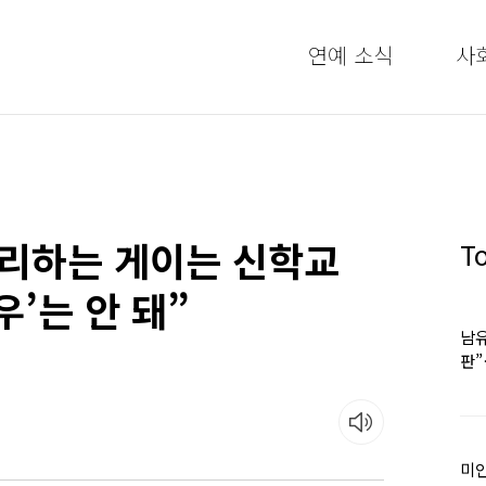
연예 소식
사
멀리하는 게이는 신학교
T
’는 안 돼”
남유
판
어
미인