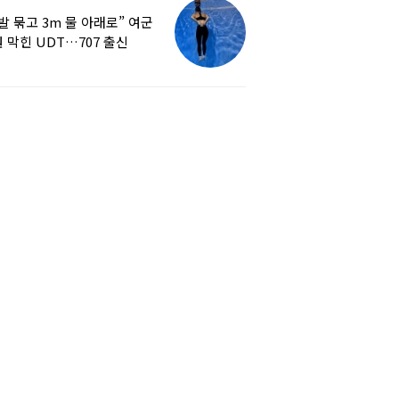
발 묶고 3m 물 아래로” 여군
 막힌 UDT…707 출신
튜버, 직접 훈련해보