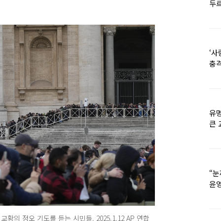
두르
‘사
충격
멘
유명
큰 
36
“눈
윤영
외모
의 정오 기도를 듣는 시민들. 2025.1.12 AP 연합