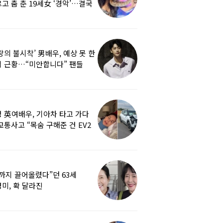
고 춤 춘 19세女 ‘경악’…결국
랑의 불시착’ 男배우, 예상 못 한
 근황…“미안합니다” 팬들
붕
 英여배우, 기아차 타고 가다
교통사고 “목숨 구해준 건 EV2
0도 에어백”
까지 끌어올렸다”던 63세
미, 확 달라진
…‘안면거상술’ 뭐길래