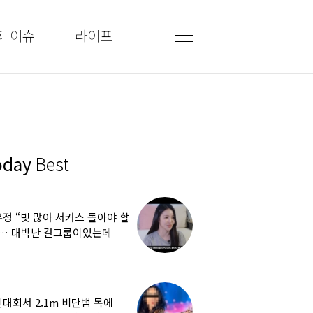
회 이슈
라이프
oday
Best
정 “빚 많아 서커스 돌아야 할
”… 대박난 걸그룹이었는데
쩌다
대회서 2.1m 비단뱀 목에