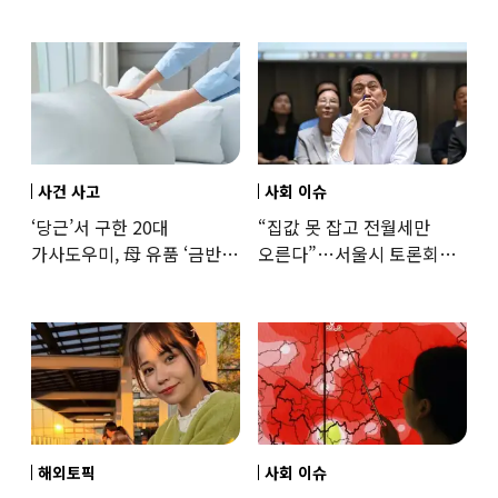
사건 사고
사회 이슈
‘당근’서 구한 20대
“집값 못 잡고 전월세만
가사도우미, 母 유품 ‘금반지
오른다”…서울시 토론회서
·팔찌’ 훔쳐 녹였다
세제개편 우려 쏟아져
해외토픽
사회 이슈