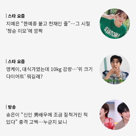
스타 요즘
지예은 “한예종 붙고 천재인 줄”…그 시절
‘청순 미모’에 깜짝
스타 요즘
영케이, 대식가였는데 10kg 감량…‘위 크기
다이어트’ 뭐길래?
방송
송은이 “신인 男배우에 조금 질척거린 적
있다” 충격 고백…누군지 보니