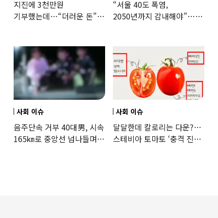
지진에 3천만원
“서울 40도 폭염,
기부했는데…“더러운 돈”
2050년까지 감내해야”…
日여배우에 비난 쏟아진
기후학자의 경고
이유
사회 이슈
사회 이슈
음주단속 거부 40대男, 시속
달달한데 칼로리는 다운?…
165㎞로 중앙선 넘나들며
스테비아 토마토 ‘충격 진실’
도주… 추격전 끝 체포
드러났다