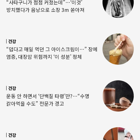
“사타구니가 점점 커졌는데”…‘이것’
방치했다가 음낭으로 소장 3m 쏟아져
건강
“덥다고 매일 먹던 그 아이스크림이…” 장에
염증, 대장암 위험까지 ‘이 성분’ 정체
건강
운동 안 하면서 ‘단백질 타령’만?…“수명
갉아먹을 수도” 전문가 경고
건강