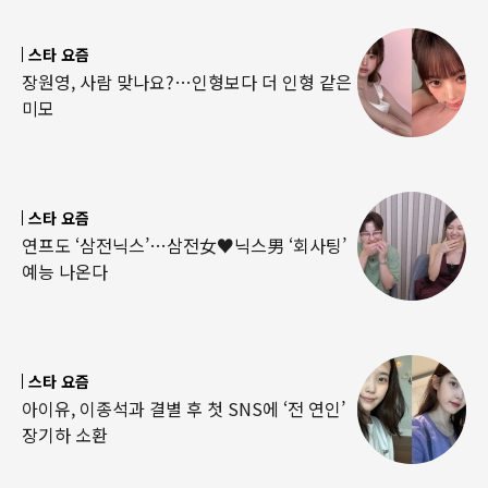
스타 요즘
장원영, 사람 맞나요?…인형보다 더 인형 같은
미모
스타 요즘
연프도 ‘삼전닉스’…삼전女♥닉스男 ‘회사팅’
예능 나온다
스타 요즘
아이유, 이종석과 결별 후 첫 SNS에 ‘전 연인’
장기하 소환