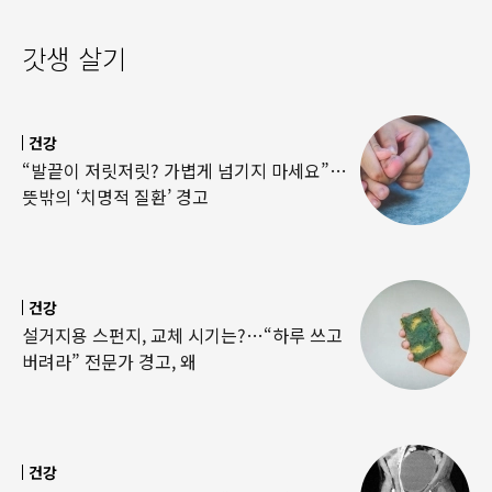
갓생 살기
건강
“발끝이 저릿저릿? 가볍게 넘기지 마세요”…
뜻밖의 ‘치명적 질환’ 경고
건강
설거지용 스펀지, 교체 시기는?…“하루 쓰고
버려라” 전문가 경고, 왜
건강