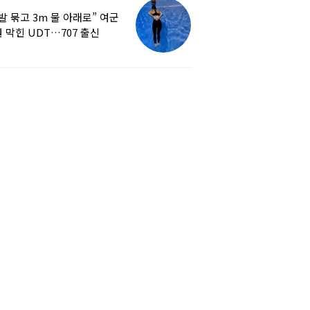
발 묶고 3m 물 아래로” 여군
 막힌 UDT…707 출신
튜버, 직접 훈련해보