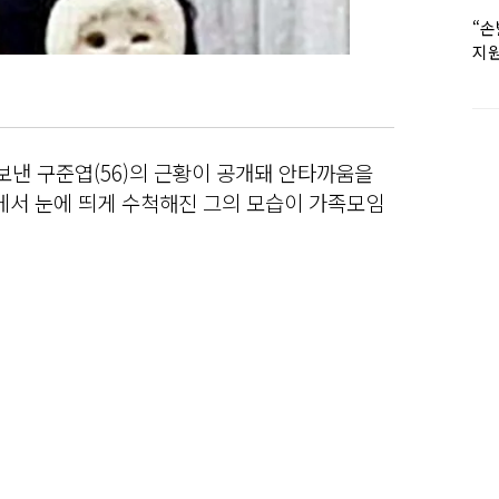
“손
지원
女유
나보낸 구준엽(56)의 근황이 공개돼 안타까움을
에서 눈에 띄게 수척해진 그의 모습이 가족모임