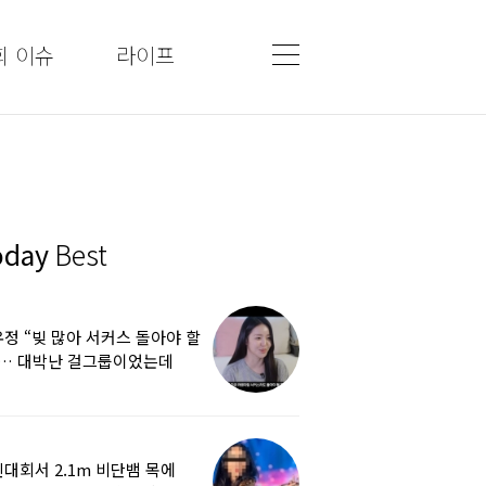
회 이슈
라이프
oday
Best
정 “빚 많아 서커스 돌아야 할
”… 대박난 걸그룹이었는데
쩌다
대회서 2.1m 비단뱀 목에