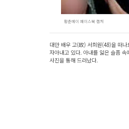
황춘메이 페이스북 캡처
대만 배우 고(故) 서희원(48)을 떠
자아내고 있다. 아내를 잃은 슬픔 속
사진을 통해 드러났다.