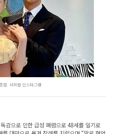
구준엽. 서희원 인스타그램
 독감으로 인한 급성 폐렴으로 48세를 일기로
해를 대만으로 옮겨 장례를 치렀으며 “말로 형언