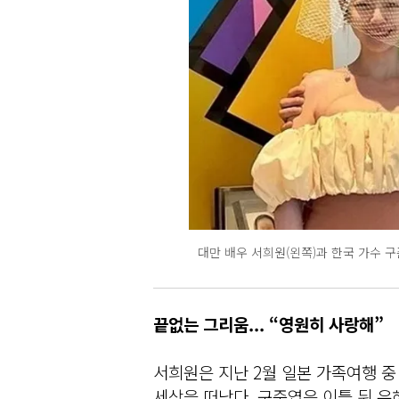
대만 배우 서희원(왼쪽)과 한국 가수 
끝없는 그리움... “영원히 사랑해”
서희원은 지난 2월 일본 가족여행 중
세상을 떠났다. 구준엽은 이틀 뒤 유