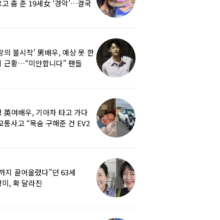
고 춤 춘 19세女 ‘경악’…결국
랑의 불시착’ 男배우, 예상 못 한
 근황…“미안합니다” 팬들
붕
 英여배우, 기아차 타고 가다
교통사고 “목숨 구해준 건 EV2
0도 에어백”
까지 끌어올렸다”던 63세
미, 확 달라진
…‘안면거상술’ 뭐길래