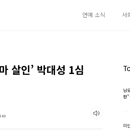
연예 소식
사
마 살인’ 박대성 1심
T
남유
판
어
:49
미인