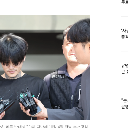
두르
‘사
충격
멘
유명
큰 
36
“눈
윤영
외모
히 찌른 박대성(31)이 지난해 10월 4일 전남 순천경찰