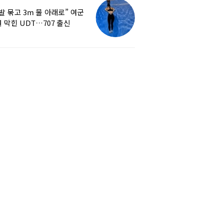
발 묶고 3m 물 아래로” 여군
 막힌 UDT…707 출신
튜버, 직접 훈련해보