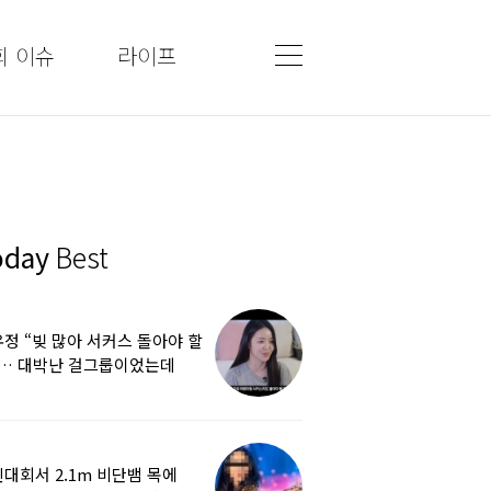
회 이슈
라이프
oday
Best
정 “빚 많아 서커스 돌아야 할
”… 대박난 걸그룹이었는데
쩌다
대회서 2.1m 비단뱀 목에