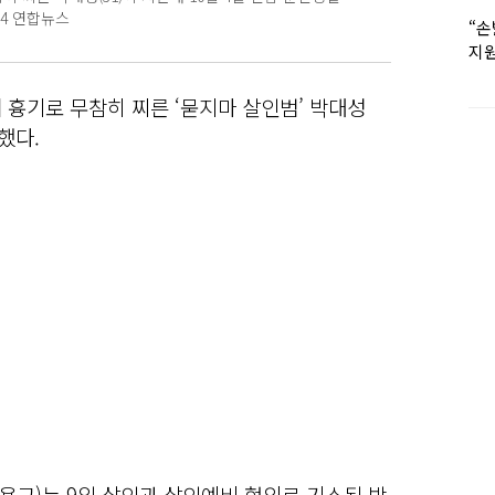
.4 연합뉴스
“손
지원
女유
 흉기로 무참히 찌른 ‘묻지마 살인범’ 박대성
했다.
용규)는 9일 살인과 살인예비 혐의로 기소된 박