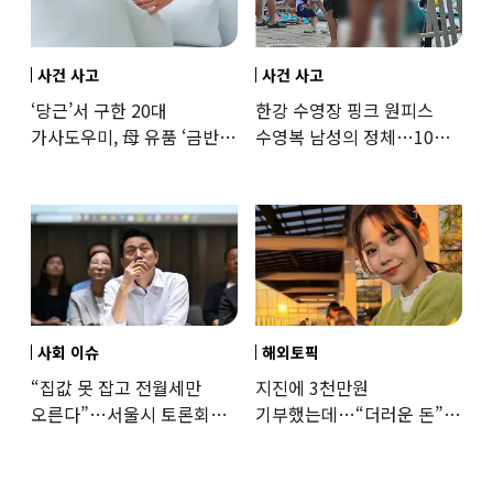
사건 사고
사건 사고
‘당근’서 구한 20대
한강 수영장 핑크 원피스
가사도우미, 母 유품 ‘금반지
수영복 남성의 정체…10대
·팔찌’ 훔쳐 녹였다
성매수 전 시의원의 소름
돋는 제안
사회 이슈
해외토픽
“집값 못 잡고 전월세만
지진에 3천만원
오른다”…서울시 토론회서
기부했는데…“더러운 돈”
세제개편 우려 쏟아져
日여배우에 비난 쏟아진
이유