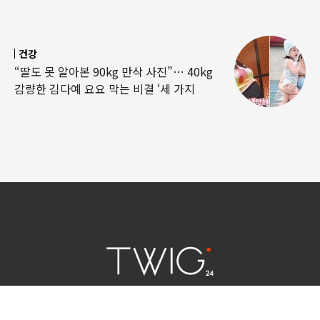
건강
“딸도 못 알아본 90kg 만삭 사진”… 40kg
감량한 김다예 요요 막는 비결 ‘세 가지
연예 소식
|
사회 이슈
|
라이프