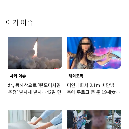
여기 이슈
사회 이슈
해외토픽
北, 동해상으로 ‘탄도미사일
미인대회서 2.1m 비단뱀
추정’ 발사체 발사…42일 만
목에 두르고 춤 춘 19세女
‘경악’…결국