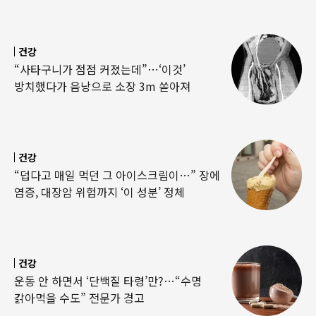
건강
“사타구니가 점점 커졌는데”…‘이것’
방치했다가 음낭으로 소장 3m 쏟아져
건강
“덥다고 매일 먹던 그 아이스크림이…” 장에
염증, 대장암 위험까지 ‘이 성분’ 정체
건강
운동 안 하면서 ‘단백질 타령’만?…“수명
갉아먹을 수도” 전문가 경고