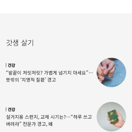
갓생 살기
건강
“발끝이 저릿저릿? 가볍게 넘기지 마세요”…
뜻밖의 ‘치명적 질환’ 경고
건강
설거지용 스펀지, 교체 시기는?…“하루 쓰고
버려라” 전문가 경고, 왜