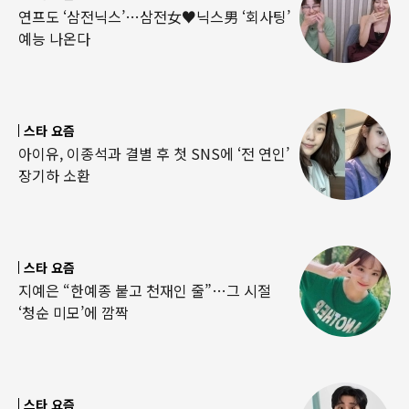
연프도 ‘삼전닉스’…삼전女♥닉스男 ‘회사팅’
예능 나온다
스타 요즘
아이유, 이종석과 결별 후 첫 SNS에 ‘전 연인’
장기하 소환
스타 요즘
지예은 “한예종 붙고 천재인 줄”…그 시절
‘청순 미모’에 깜짝
스타 요즘