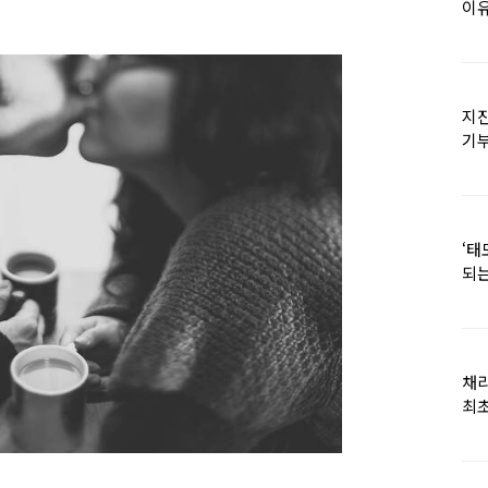
이유
지진
기
日
‘태
되는
채
최초