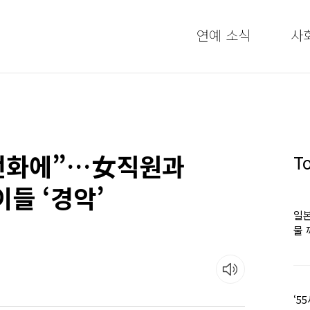
연예 소식
사
대전화에”…女직원과
T
이들 ‘경악’
일본
물 
떠올
‘5