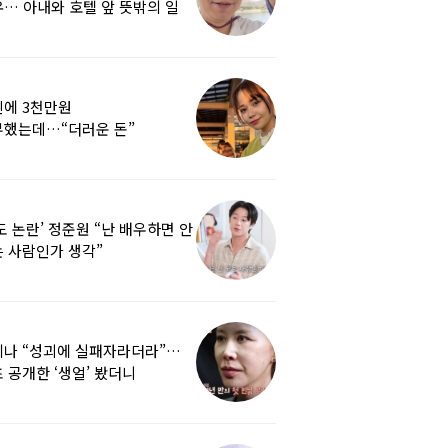
… 아내와 호텔 앞 뜻밖의 일
에 3천만원
부했는데…“더러운 돈”
여배우에 비난 쏟아진 이유
도 논란’ 정준원 “난 배우하면 안
 사람인가 생각”
리나 “성괴에 실패자라더라”…
 공개한 ‘생얼’ 봤더니