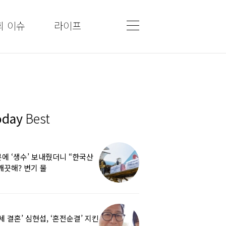
회 이슈
라이프
oday
Best
에 ‘생수’ 보내줬더니 “한국산
깨끗해? 변기 물
라”…“日정부보다 낫다” 감사
5세 결혼’ 심현섭, ‘혼전순결’ 지킨