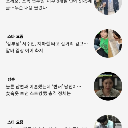
조세호, ‘조폭 연루설’ 이후 8개월 만에 SNS에
글…무슨 내용 올렸나
스타 요즘
‘김부장’ 서수민, 지하철 타고 길거리 걷고…
알바 일상 이어 화제
방송
불륜 남편과 이혼했는데 ‘변태’ 남친이…
女속옷 보낸 스토킹男 충격 정체는
스타 요즘