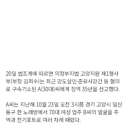
20일 법조계에 따르면 의정부지법 고양지원 제1형사
부(부장 김희수)는 최근 강도살인·준유사강간 등 혐의
로 구속기소된 A(30대)씨에게 징역 35년을 선고했다.
A씨는 지난해 10월 23일 오전 3시쯤 경기 고양시 일산
동구 한 노래방에서 70대 여성 업주 B씨의 얼굴을 주
먹과 전기포트로 여러 차례 때렸다.