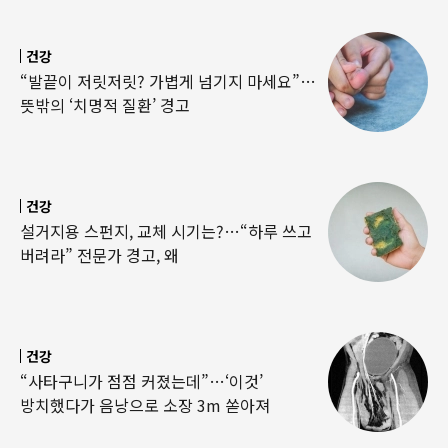
건강
“발끝이 저릿저릿? 가볍게 넘기지 마세요”…
뜻밖의 ‘치명적 질환’ 경고
건강
설거지용 스펀지, 교체 시기는?…“하루 쓰고
버려라” 전문가 경고, 왜
건강
“사타구니가 점점 커졌는데”…‘이것’
방치했다가 음낭으로 소장 3m 쏟아져