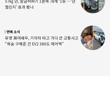
57㎏ 던, 팔굽혀펴기 1분에 78개 ‘1등’…‘던
챌린지’ 효과 봤나
연예 소식
유명 英여배우, 기아차 타고 가다 큰 교통사고
“목숨 구해준 건 EV2 360도 에어백”