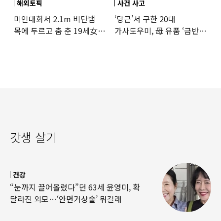
해외토픽
사건 사고
미인대회서 2.1m 비단뱀
‘당근’서 구한 20대
목에 두르고 춤 춘 19세女
가사도우미, 母 유품 ‘금반지
‘경악’…결국
·팔찌’ 훔쳐 녹였다
갓생 살기
건강
“눈까지 끌어올렸다”던 63세 윤영미, 확
달라진 외모…‘안면거상술’ 뭐길래