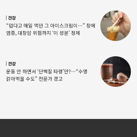
건강
“덥다고 매일 먹던 그 아이스크림이…” 장에
염증, 대장암 위험까지 ‘이 성분’ 정체
건강
운동 안 하면서 ‘단백질 타령’만?…“수명
갉아먹을 수도” 전문가 경고