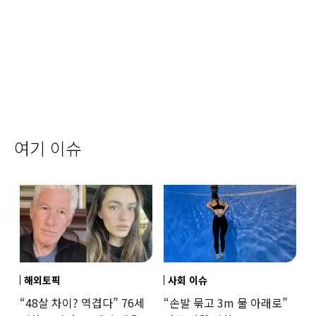
여기 이슈
해외토픽
사회 이슈
“48살 차이? 역겹다” 76세
“손발 묶고 3m 물 아래로”