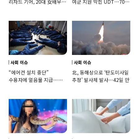
리차드 기어, 20대 女배우와
여군 지원 막힌 UDT…707
‘로맨스물’…“손녀뻘” 비난
출신 女유튜버, 직접
훈련해보
사회 이슈
사회 이슈
“에어컨 설치 중단”
北, 동해상으로 ‘탄도미사일
수용자에 얼음물 지급…
추정’ 발사체 발사…42일 만
37도까지 치솟은 교도소
상황