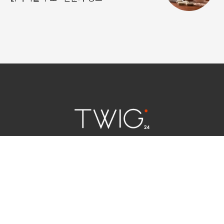
연예 소식
|
사회 이슈
|
라이프
서울특별시 중구 세종대로 124 | 대표전화 02) 2000-9006
청소년보호정책(책임자:김태균)
사이트맵
법인명 : (주)트윅24 | 등록번호 : 서울 아55158
문의 및 제보:
twig24.ads@gmail.com
Copyright ⓒ TWIG24 All rights reserved