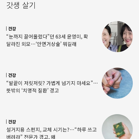
갓생 살기
건강
“눈까지 끌어올렸다”던 63세 윤영미, 확
달라진 외모…‘안면거상술’ 뭐길래
건강
“발끝이 저릿저릿? 가볍게 넘기지 마세요”…
뜻밖의 ‘치명적 질환’ 경고
건강
설거지용 스펀지, 교체 시기는?…“하루 쓰고
버려라” 전문가 경고, 왜