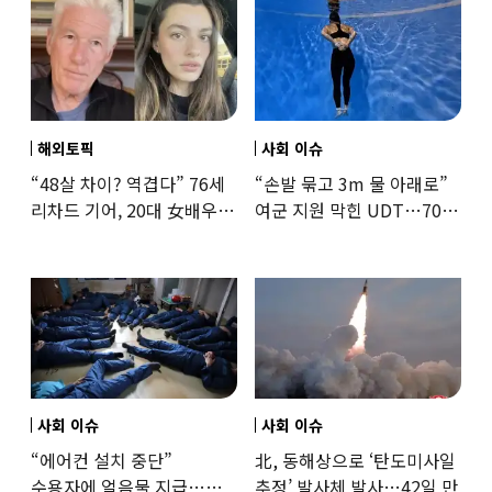
해외토픽
사회 이슈
“48살 차이? 역겹다” 76세
“손발 묶고 3m 물 아래로”
리차드 기어, 20대 女배우와
여군 지원 막힌 UDT…707
‘로맨스물’…“손녀뻘” 비난
출신 女유튜버, 직접
훈련해보
사회 이슈
사회 이슈
“에어컨 설치 중단”
北, 동해상으로 ‘탄도미사일
수용자에 얼음물 지급…
추정’ 발사체 발사…42일 만