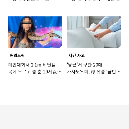
37도까지 치솟은 교도소
상황
해외토픽
사건 사고
미인대회서 2.1m 비단뱀
‘당근’서 구한 20대
목에 두르고 춤 춘 19세女
가사도우미, 母 유품 ‘금반지
‘경악’…결국
·팔찌’ 훔쳐 녹였다