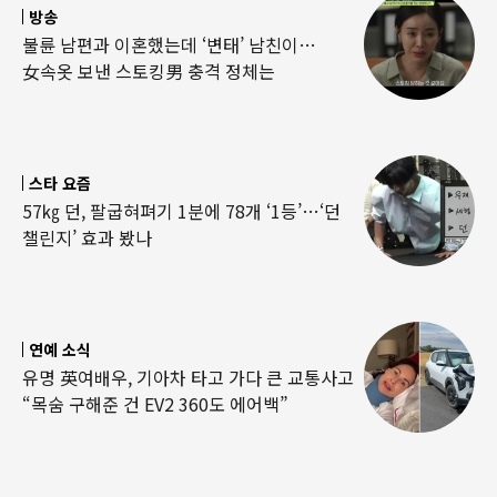
방송
불륜 남편과 이혼했는데 ‘변태’ 남친이…
女속옷 보낸 스토킹男 충격 정체는
스타 요즘
57㎏ 던, 팔굽혀펴기 1분에 78개 ‘1등’…‘던
챌린지’ 효과 봤나
연예 소식
유명 英여배우, 기아차 타고 가다 큰 교통사고
“목숨 구해준 건 EV2 360도 에어백”