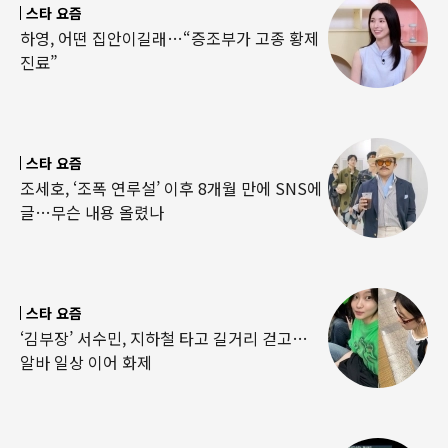
스타 요즘
하영, 어떤 집안이길래…“증조부가 고종 황제
진료”
스타 요즘
조세호, ‘조폭 연루설’ 이후 8개월 만에 SNS에
글…무슨 내용 올렸나
스타 요즘
‘김부장’ 서수민, 지하철 타고 길거리 걷고…
알바 일상 이어 화제