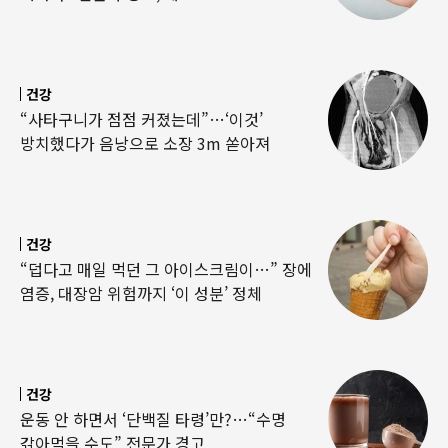
건강
“사타구니가 점점 커졌는데”…‘이것’
방치했다가 음낭으로 소장 3m 쏟아져
건강
“덥다고 매일 먹던 그 아이스크림이…” 장에
염증, 대장암 위험까지 ‘이 성분’ 정체
건강
운동 안 하면서 ‘단백질 타령’만?…“수명
갉아먹을 수도” 전문가 경고