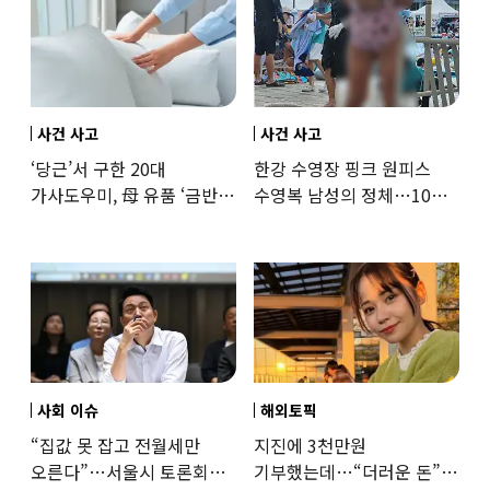
사건 사고
사건 사고
‘당근’서 구한 20대
한강 수영장 핑크 원피스
가사도우미, 母 유품 ‘금반지
수영복 남성의 정체…10대
·팔찌’ 훔쳐 녹였다
성매수 전 시의원의 소름
돋는 제안
사회 이슈
해외토픽
“집값 못 잡고 전월세만
지진에 3천만원
오른다”…서울시 토론회서
기부했는데…“더러운 돈”