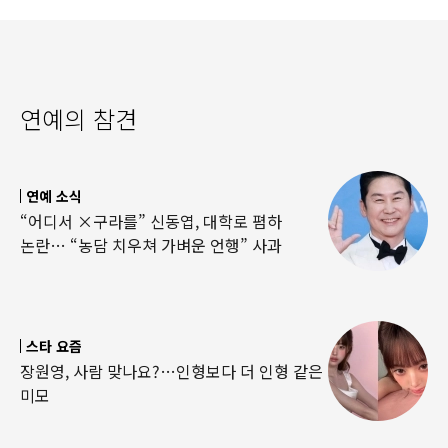
연예의 참견
연예 소식
“어디서 ×구라를” 신동엽, 대학로 폄하
논란… “농담 치우쳐 가벼운 언행” 사과
스타 요즘
장원영, 사람 맞나요?…인형보다 더 인형 같은
미모