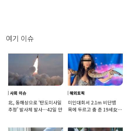
여기 이슈
사회 이슈
해외토픽
北, 동해상으로 ‘탄도미사일
미인대회서 2.1m 비단뱀
추정’ 발사체 발사…42일 만
목에 두르고 춤 춘 19세女
‘경악’…결국