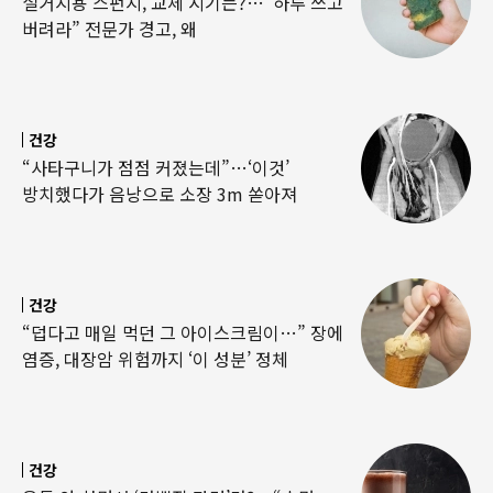
설거지용 스펀지, 교체 시기는?…“하루 쓰고
버려라” 전문가 경고, 왜
건강
“사타구니가 점점 커졌는데”…‘이것’
방치했다가 음낭으로 소장 3m 쏟아져
건강
“덥다고 매일 먹던 그 아이스크림이…” 장에
염증, 대장암 위험까지 ‘이 성분’ 정체
건강