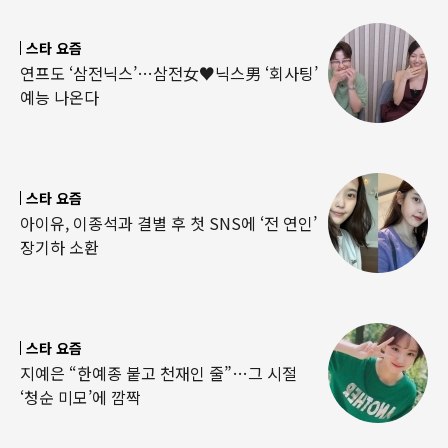
스타 요즘
연프도 ‘삼전닉스’…삼전女♥닉스男 ‘회사팅’
예능 나온다
스타 요즘
아이유, 이종석과 결별 후 첫 SNS에 ‘전 연인’
장기하 소환
스타 요즘
지예은 “한예종 붙고 천재인 줄”…그 시절
‘청순 미모’에 깜짝