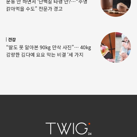
운동 안 하면서 ‘단백질 타령’만?…“수명
갉아먹을 수도” 전문가 경고
건강
“딸도 못 알아본 90kg 만삭 사진”… 40kg
감량한 김다예 요요 막는 비결 ‘세 가지