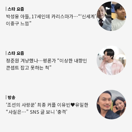
스타 요즘
박성웅 아들, 17세인데 카리스마가…“‘신세계’
이중구 느낌”
스타 요즘
정준원 겨냥했나…평론가 “이상한 내향인
콘셉트 잡고 못하는 척”
방송
‘조선의 사랑꾼’ 최종 커플 이유빈♥유일한
“사실은…” SNS 글 보니 ‘충격’