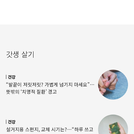
갓생 살기
건강
“발끝이 저릿저릿? 가볍게 넘기지 마세요”…
뜻밖의 ‘치명적 질환’ 경고
건강
설거지용 스펀지, 교체 시기는?…“하루 쓰고