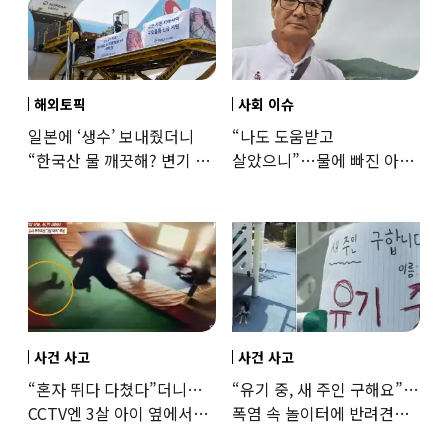
해외토픽
사회 이슈
일본에 ‘생수’ 보내줬더니
“나도 도움받고
“한국산 물 깨끗해? 변기 물
살았으니”…물에 빠진 아이
떠올라”…“日정부보다
구한 65세, 포상금까지
낫다” 감사
나눴다
사건 사고
사건 사고
“혼자 뛰다 다쳤다”더니…
“유기 중, 새 주인 구해요”…
CCTV엔 3살 아이 옆에서
폭염 속 놀이터에 반려견
점프한 교사 포착
묶어놓고 떠난 30대女