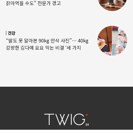
갉아먹을 수도” 전문가 경고
건강
“딸도 못 알아본 90kg 만삭 사진”… 40kg
감량한 김다예 요요 막는 비결 ‘세 가지