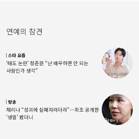
연예의 참견
스타 요즘
‘태도 논란’ 정준원 “난 배우하면 안 되는
사람인가 생각”
방송
채리나 “성괴에 실패자라더라”…최초 공개한
‘생얼’ 봤더니