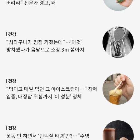
버려라” 전문가 경고, 왜
건강
“사타구니가 점점 커졌는데”…‘이것’
방치했다가 음낭으로 소장 3m 쏟아져
건강
“덥다고 매일 먹던 그 아이스크림이…” 장에
염증, 대장암 위험까지 ‘이 성분’ 정체
건강
운동 안 하면서 ‘단백질 타령’만?…“수명