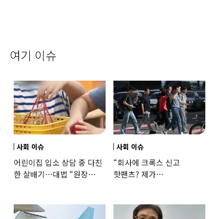
여기 이슈
사회 이슈
사회 이슈
어린이집 입소 상담 중 다친
“회사에 크록스 신고
한 살배기…대법 “원장
핫팬츠? 제가
과실”
꼰대인가요”…출근 복장
어디까지 괜찮을까