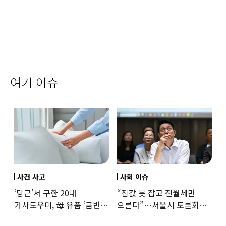
여기 이슈
사건 사고
사회 이슈
‘당근’서 구한 20대
“집값 못 잡고 전월세만
가사도우미, 母 유품 ‘금반지
오른다”…서울시 토론회서
·팔찌’ 훔쳐 녹였다
세제개편 우려 쏟아져