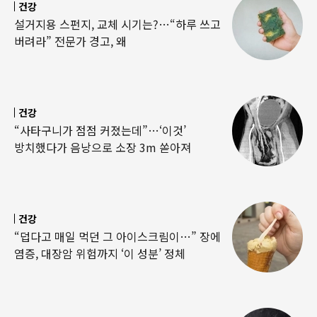
건강
설거지용 스펀지, 교체 시기는?…“하루 쓰고
버려라” 전문가 경고, 왜
건강
“사타구니가 점점 커졌는데”…‘이것’
방치했다가 음낭으로 소장 3m 쏟아져
건강
“덥다고 매일 먹던 그 아이스크림이…” 장에
염증, 대장암 위험까지 ‘이 성분’ 정체