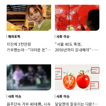
해외토픽
사회 이슈
지진에 3천만원
“서울 40도 폭염,
기부했는데…“더러운 돈”
2050년까지 감내해야”…
日여배우에 비난 쏟아진
기후학자의 경고
이유
사회 이슈
사회 이슈
음주단속 거부 40대男, 시속
달달한데 칼로리는 다운?…