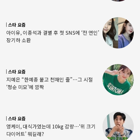
스타 요즘
아이유, 이종석과 결별 후 첫 SNS에 ‘전 연인’
장기하 소환
스타 요즘
지예은 “한예종 붙고 천재인 줄”…그 시절
‘청순 미모’에 깜짝
스타 요즘
영케이, 대식가였는데 10kg 감량…‘위 크기
다이어트’ 뭐길래?