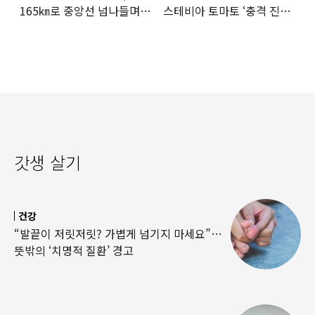
165㎞로 중앙선 넘나들며
스테비아 토마토 ‘충격 진실’
도주… 추격전 끝 체포
드러났다
갓생 살기
건강
“발끝이 저릿저릿? 가볍게 넘기지 마세요”…
뜻밖의 ‘치명적 질환’ 경고