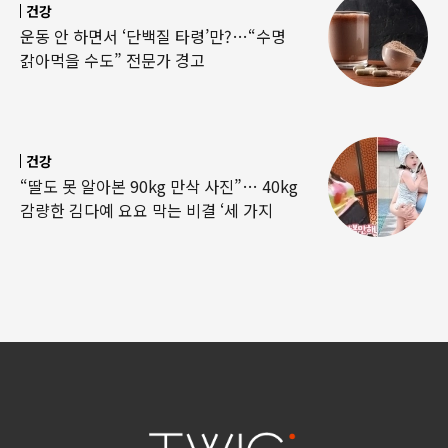
건강
운동 안 하면서 ‘단백질 타령’만?…“수명
갉아먹을 수도” 전문가 경고
건강
“딸도 못 알아본 90kg 만삭 사진”… 40kg
감량한 김다예 요요 막는 비결 ‘세 가지