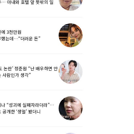
… 아내와 호텔 앞 뜻밖의 일
에 3천만원
부했는데…“더러운 돈”
여배우에 비난 쏟아진 이유
도 논란’ 정준원 “난 배우하면 안
 사람인가 생각”
리나 “성괴에 실패자라더라”…
 공개한 ‘생얼’ 봤더니