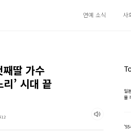
연예 소식
사
첫째딸 가수
T
리’ 시대 끝
일본
물 
떠올
:12
‘5