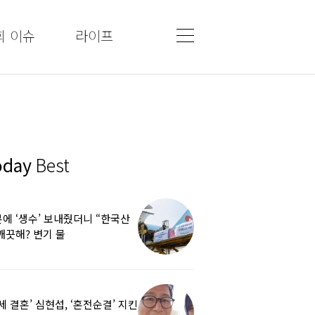
회 이슈
라이프
oday
Best
에 ‘생수’ 보내줬더니 “한국산
깨끗해? 변기 물
라”…“日정부보다 낫다” 감사
5세 결혼’ 심현섭, ‘혼전순결’ 지킨