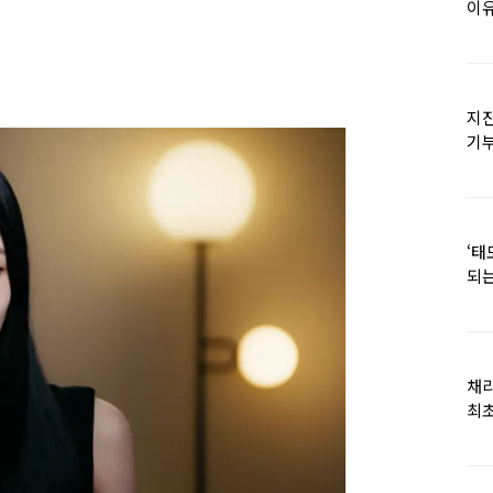
이유
지진
기
日
‘태
되는
채
최초