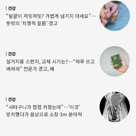
건강
“발끝이 저릿저릿? 가볍게 넘기지 마세요”…
뜻밖의 ‘치명적 질환’ 경고
건강
설거지용 스펀지, 교체 시기는?…“하루 쓰고
버려라” 전문가 경고, 왜
건강
“사타구니가 점점 커졌는데”…‘이것’
방치했다가 음낭으로 소장 3m 쏟아져