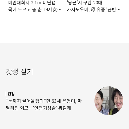
미인대회서 2.1m 비단뱀
‘당근’서 구한 20대
목에 두르고 춤 춘 19세女
가사도우미, 母 유품 ‘금반지
‘경악’…결국
·팔찌’ 훔쳐 녹였다
갓생 살기
건강
“눈까지 끌어올렸다”던 63세 윤영미, 확
달라진 외모…‘안면거상술’ 뭐길래