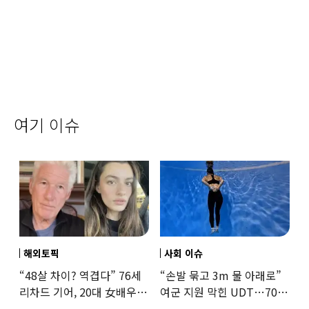
여기 이슈
해외토픽
사회 이슈
“48살 차이? 역겹다” 76세
“손발 묶고 3m 물 아래로”
리차드 기어, 20대 女배우와
여군 지원 막힌 UDT…707
‘로맨스물’…“손녀뻘” 비난
출신 女유튜버, 직접