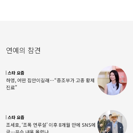
연예의 참견
스타 요즘
하영, 어떤 집안이길래…“증조부가 고종 황제
진료”
스타 요즘
조세호, ‘조폭 연루설’ 이후 8개월 만에 SNS에
글…무슨 내용 올렸나