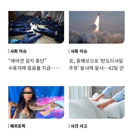
훈련해보
사회 이슈
사회 이슈
“에어컨 설치 중단”
北, 동해상으로 ‘탄도미사일
수용자에 얼음물 지급…
추정’ 발사체 발사…42일 만
37도까지 치솟은 교도소
상황
해외토픽
사건 사고