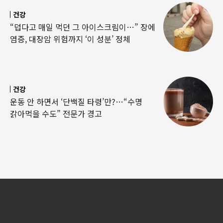
건강
“덥다고 매일 먹던 그 아이스크림이…” 장에
염증, 대장암 위험까지 ‘이 성분’ 정체
건강
운동 안 하면서 ‘단백질 타령’만?…“수명
갉아먹을 수도” 전문가 경고