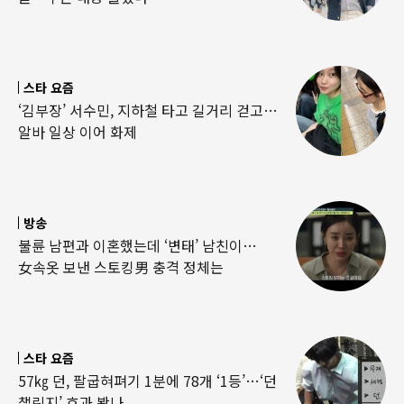
스타 요즘
‘김부장’ 서수민, 지하철 타고 길거리 걷고…
알바 일상 이어 화제
방송
불륜 남편과 이혼했는데 ‘변태’ 남친이…
女속옷 보낸 스토킹男 충격 정체는
스타 요즘
57㎏ 던, 팔굽혀펴기 1분에 78개 ‘1등’…‘던
챌린지’ 효과 봤나