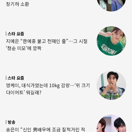
장기하 소환
스타 요즘
지예은 “한예종 붙고 천재인 줄”…그 시절
‘청순 미모’에 깜짝
스타 요즘
영케이, 대식가였는데 10kg 감량…‘위 크기
다이어트’ 뭐길래?
방송
송은이 “신인 男배우에 조금 질척거린 적