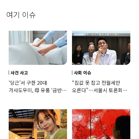
여기 이슈
사건 사고
사회 이슈
‘당근’서 구한 20대
“집값 못 잡고 전월세만
가사도우미, 母 유품 ‘금반지
오른다”…서울시 토론회서
·팔찌’ 훔쳐 녹였다
세제개편 우려 쏟아져