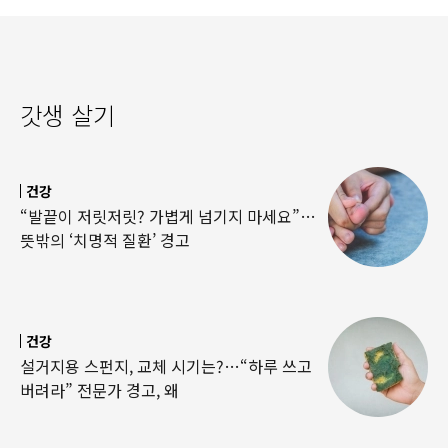
갓생 살기
건강
“발끝이 저릿저릿? 가볍게 넘기지 마세요”…
뜻밖의 ‘치명적 질환’ 경고
건강
설거지용 스펀지, 교체 시기는?…“하루 쓰고
버려라” 전문가 경고, 왜