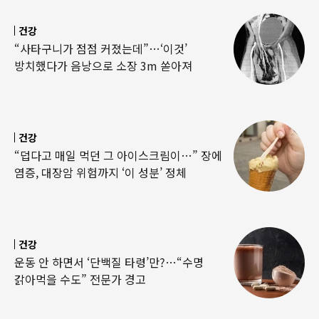
건강
“사타구니가 점점 커졌는데”…‘이것’
방치했다가 음낭으로 소장 3m 쏟아져
건강
“덥다고 매일 먹던 그 아이스크림이…” 장에
염증, 대장암 위험까지 ‘이 성분’ 정체
건강
운동 안 하면서 ‘단백질 타령’만?…“수명
갉아먹을 수도” 전문가 경고