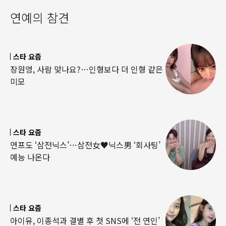
연예의 참견
스타 요즘
장원영, 사람 맞나요?…인형보다 더 인형 같은
미모
스타 요즘
연프도 ‘삼전닉스’…삼전女♥닉스男 ‘회사팅’
예능 나온다
스타 요즘
아이유, 이종석과 결별 후 첫 SNS에 ‘전 연인’