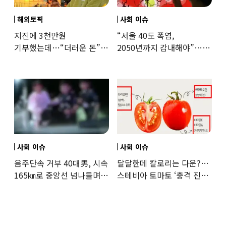
해외토픽
사회 이슈
지진에 3천만원
“서울 40도 폭염,
기부했는데…“더러운 돈”
2050년까지 감내해야”…
日여배우에 비난 쏟아진
기후학자의 경고
이유
사회 이슈
사회 이슈
음주단속 거부 40대男, 시속
달달한데 칼로리는 다운?…
165㎞로 중앙선 넘나들며
스테비아 토마토 ‘충격 진실’
도주… 추격전 끝 체포
드러났다