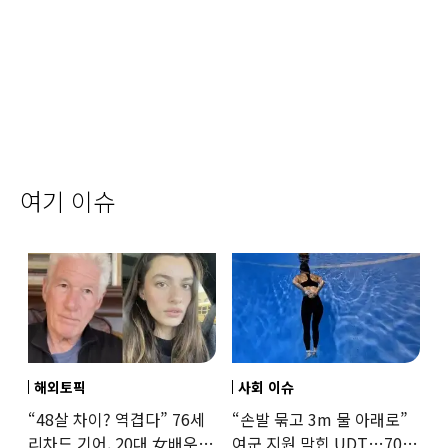
여기 이슈
해외토픽
사회 이슈
“48살 차이? 역겹다” 76세
“손발 묶고 3m 물 아래로”
리차드 기어, 20대 女배우와
여군 지원 막힌 UDT…707