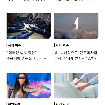
‘로맨스물’…“손녀뻘” 비난
출신 女유튜버, 직접
훈련해보
사회 이슈
사회 이슈
“에어컨 설치 중단”
北, 동해상으로 ‘탄도미사일
수용자에 얼음물 지급…
추정’ 발사체 발사…42일 만
37도까지 치솟은 교도소
상황
해외토픽
사건 사고