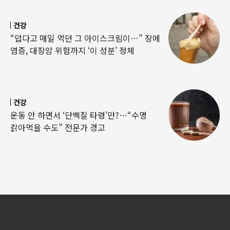
건강
“덥다고 매일 먹던 그 아이스크림이…” 장에
염증, 대장암 위험까지 ‘이 성분’ 정체
건강
운동 안 하면서 ‘단백질 타령’만?…“수명
갉아먹을 수도” 전문가 경고