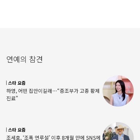
연예의 참견
스타 요즘
하영, 어떤 집안이길래…“증조부가 고종 황제
진료”
스타 요즘
조세호, ‘조폭 연루설’ 이후 8개월 만에 SNS에