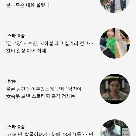
글…무슨 내용 올렸나
스타 요즘
‘김부장’ 서수민, 지하철 타고 길거리 걷고…
알바 일상 이어 화제
방송
불륜 남편과 이혼했는데 ‘변태’ 남친이…
女속옷 보낸 스토킹男 충격 정체는
스타 요즘
57㎏ 던, 팔굽혀펴기 1분에 78개 ‘1등’…‘던