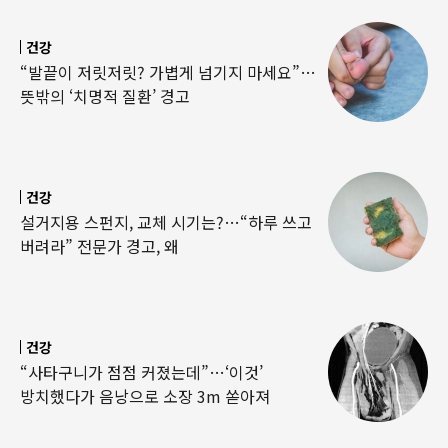
건강
“발끝이 저릿저릿? 가볍게 넘기지 마세요”…
뜻밖의 ‘치명적 질환’ 경고
건강
설거지용 스펀지, 교체 시기는?…“하루 쓰고
버려라” 전문가 경고, 왜
건강
“사타구니가 점점 커졌는데”…‘이것’
방치했다가 음낭으로 소장 3m 쏟아져