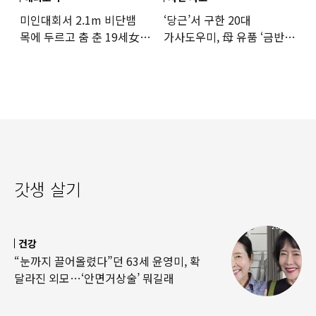
미인대회서 2.1m 비단뱀
‘당근’서 구한 20대
목에 두르고 춤 춘 19세女
가사도우미, 母 유품 ‘금반지
‘경악’…결국
·팔찌’ 훔쳐 녹였다
갓생 살기
건강
“눈까지 끌어올렸다”던 63세 윤영미, 확
달라진 외모…‘안면거상술’ 뭐길래