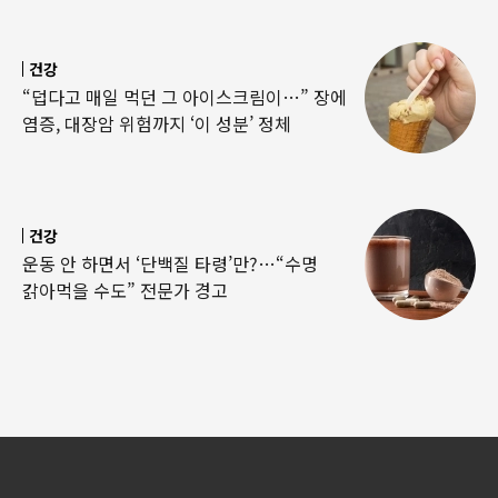
건강
“덥다고 매일 먹던 그 아이스크림이…” 장에
염증, 대장암 위험까지 ‘이 성분’ 정체
건강
운동 안 하면서 ‘단백질 타령’만?…“수명
갉아먹을 수도” 전문가 경고