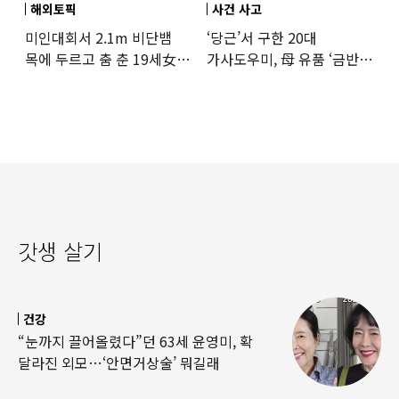
해외토픽
사건 사고
미인대회서 2.1m 비단뱀
‘당근’서 구한 20대
목에 두르고 춤 춘 19세女
가사도우미, 母 유품 ‘금반지
‘경악’…결국
·팔찌’ 훔쳐 녹였다
갓생 살기
건강
“눈까지 끌어올렸다”던 63세 윤영미, 확
달라진 외모…‘안면거상술’ 뭐길래