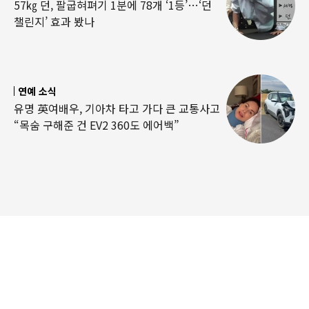
57㎏ 던, 팔굽혀펴기 1분에 78개 ‘1등’…‘던
챌린지’ 효과 봤나
연예 소식
유명 英여배우, 기아차 타고 가다 큰 교통사고
“목숨 구해준 건 EV2 360도 에어백”