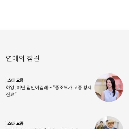
연예의 참견
스타 요즘
하영, 어떤 집안이길래…“증조부가 고종 황제
진료”
스타 요즘