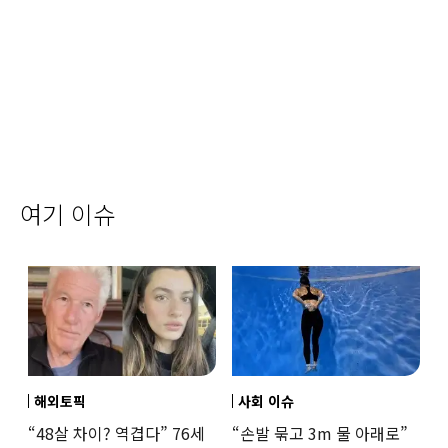
여기 이슈
해외토픽
사회 이슈
“48살 차이? 역겹다” 76세
“손발 묶고 3m 물 아래로”