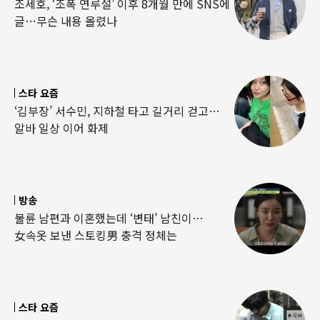
조세호, ‘조폭 연루설’ 이후 8개월 만에 SNS에
글…무슨 내용 올렸나
스타 요즘
‘김부장’ 서수민, 지하철 타고 길거리 걷고…
알바 일상 이어 화제
방송
불륜 남편과 이혼했는데 ‘변태’ 남친이…
女속옷 보낸 스토킹男 충격 정체는
스타 요즘