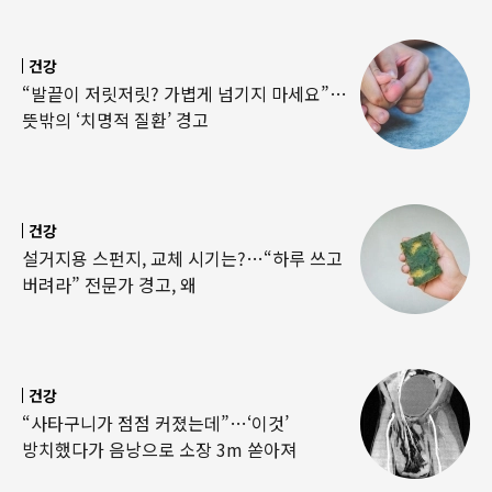
건강
“발끝이 저릿저릿? 가볍게 넘기지 마세요”…
뜻밖의 ‘치명적 질환’ 경고
건강
설거지용 스펀지, 교체 시기는?…“하루 쓰고
버려라” 전문가 경고, 왜
건강
“사타구니가 점점 커졌는데”…‘이것’
방치했다가 음낭으로 소장 3m 쏟아져