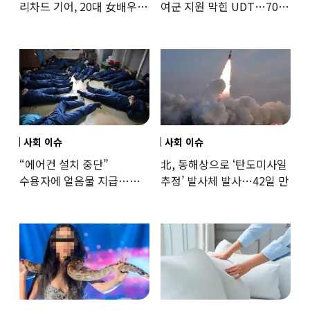
리차드 기어, 20대 女배우와
여군 지원 막힌 UDT…707
‘로맨스물’…“손녀뻘” 비난
출신 女유튜버, 직접
훈련해보
사회 이슈
사회 이슈
“에어컨 설치 중단”
北, 동해상으로 ‘탄도미사일
수용자에 얼음물 지급…
추정’ 발사체 발사…42일 만
37도까지 치솟은 교도소
상황