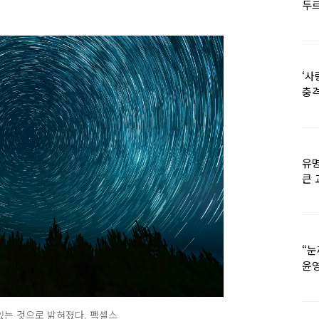
두르
‘사
충격
멘
유명
큰 
36
“눈
윤영
외모
있는 것으로 밝혀졌다. 펙셀스