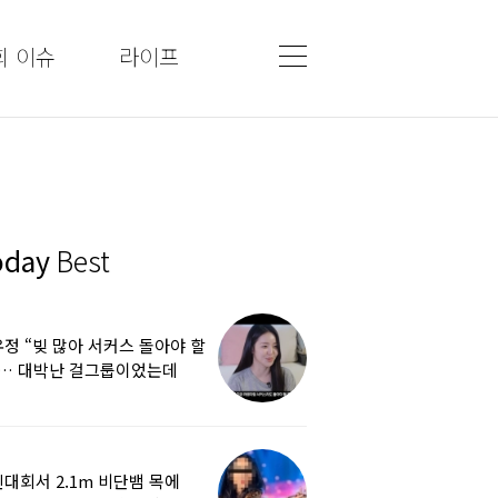
회 이슈
라이프
oday
Best
정 “빚 많아 서커스 돌아야 할
”… 대박난 걸그룹이었는데
쩌다
대회서 2.1m 비단뱀 목에