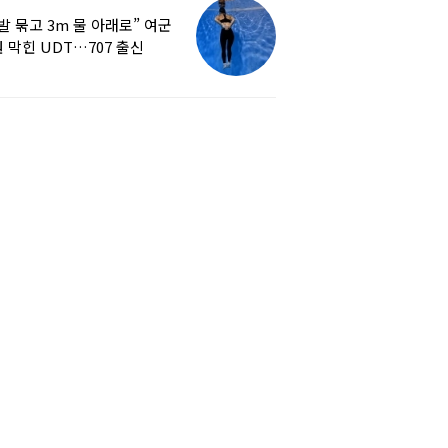
발 묶고 3m 물 아래로” 여군
 막힌 UDT…707 출신
튜버, 직접 훈련해보