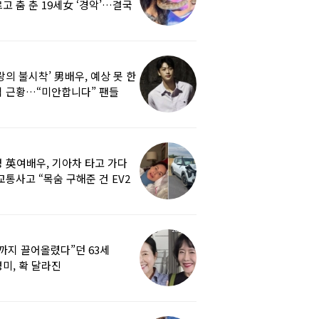
고 춤 춘 19세女 ‘경악’…결국
랑의 불시착’ 男배우, 예상 못 한
 근황…“미안합니다” 팬들
붕
 英여배우, 기아차 타고 가다
교통사고 “목숨 구해준 건 EV2
0도 에어백”
까지 끌어올렸다”던 63세
미, 확 달라진
…‘안면거상술’ 뭐길래