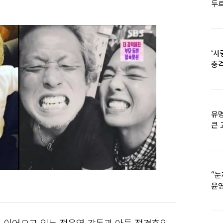
두르
‘사
충격
멘
유명
큰 
36
“눈
윤영
외모
를 이어오고 있는 정을영 감독과 아들 정경호의