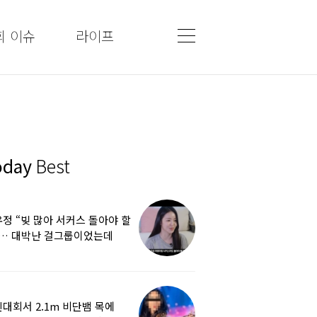
회 이슈
라이프
oday
Best
정 “빚 많아 서커스 돌아야 할
”… 대박난 걸그룹이었는데
쩌다
대회서 2.1m 비단뱀 목에