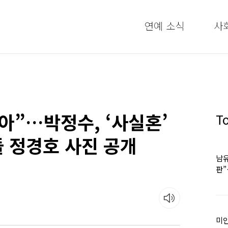
연예 소식
사
아”…박정수, ‘사실혼’
T
 정경호 사진 공개
남유
판
어
미인