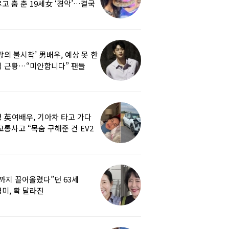
고 춤 춘 19세女 ‘경악’…결국
랑의 불시착’ 男배우, 예상 못 한
 근황…“미안합니다” 팬들
붕
 英여배우, 기아차 타고 가다
교통사고 “목숨 구해준 건 EV2
0도 에어백”
까지 끌어올렸다”던 63세
미, 확 달라진
…‘안면거상술’ 뭐길래