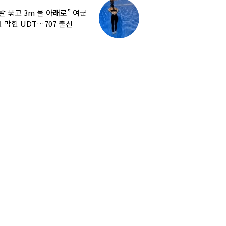
발 묶고 3m 물 아래로” 여군
 막힌 UDT…707 출신
튜버, 직접 훈련해보