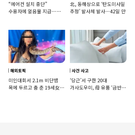
“에어컨 설치 중단”
北, 동해상으로 ‘탄도미사일
수용자에 얼음물 지급…
추정’ 발사체 발사…42일 만
37도까지 치솟은 교도소
상황
해외토픽
사건 사고
미인대회서 2.1m 비단뱀
‘당근’서 구한 20대
목에 두르고 춤 춘 19세女
가사도우미, 母 유품 ‘금반지
‘경악’…결국
·팔찌’ 훔쳐 녹였다