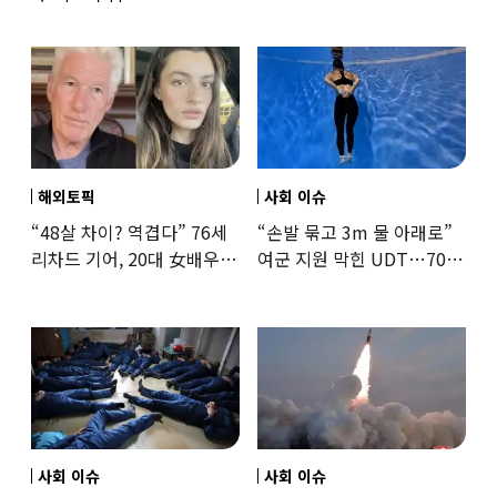
해외토픽
사회 이슈
“48살 차이? 역겹다” 76세
“손발 묶고 3m 물 아래로”
리차드 기어, 20대 女배우와
여군 지원 막힌 UDT…707
‘로맨스물’…“손녀뻘” 비난
출신 女유튜버, 직접
훈련해보
사회 이슈
사회 이슈