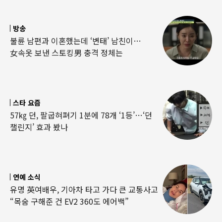
방송
불륜 남편과 이혼했는데 ‘변태’ 남친이…
女속옷 보낸 스토킹男 충격 정체는
스타 요즘
57㎏ 던, 팔굽혀펴기 1분에 78개 ‘1등’…‘던
챌린지’ 효과 봤나
연예 소식
유명 英여배우, 기아차 타고 가다 큰 교통사고
“목숨 구해준 건 EV2 360도 에어백”