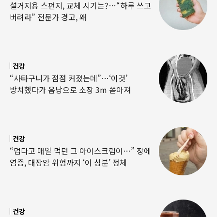
설거지용 스펀지, 교체 시기는?…“하루 쓰고
버려라” 전문가 경고, 왜
건강
“사타구니가 점점 커졌는데”…‘이것’
방치했다가 음낭으로 소장 3m 쏟아져
건강
“덥다고 매일 먹던 그 아이스크림이…” 장에
염증, 대장암 위험까지 ‘이 성분’ 정체
건강