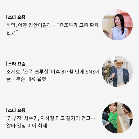
스타 요즘
하영, 어떤 집안이길래…“증조부가 고종 황제
진료”
스타 요즘
조세호, ‘조폭 연루설’ 이후 8개월 만에 SNS에
글…무슨 내용 올렸나
스타 요즘
‘김부장’ 서수민, 지하철 타고 길거리 걷고…
알바 일상 이어 화제