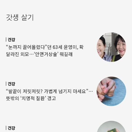
갓생 살기
건강
“눈까지 끌어올렸다”던 63세 윤영미, 확
달라진 외모…‘안면거상술’ 뭐길래
건강
“발끝이 저릿저릿? 가볍게 넘기지 마세요”…
뜻밖의 ‘치명적 질환’ 경고
건강