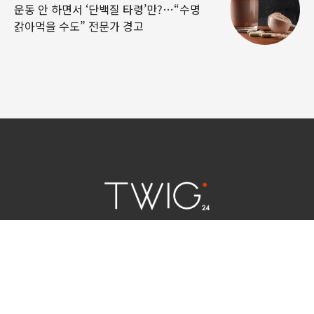
운동 안 하면서 ‘단백질 타령’만?…“수명
갉아먹을 수도” 전문가 경고
연예 소식
|
사회 이슈
|
라이프
서울특별시 중구 세종대로 124 | 대표전화 02) 2000-9006
청소년보호정책(책임자:김태균)
사이트맵
법인명 : (주)트윅24 | 등록번호 : 서울 아55158
문의 및 제보:
twig24.ads@gmail.com