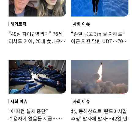
해외토픽
사회 이슈
“48살 차이? 역겹다” 76세
“손발 묶고 3m 물 아래로”
리차드 기어, 20대 女배우와
여군 지원 막힌 UDT…707
‘로맨스물’…“손녀뻘” 비난
출신 女유튜버, 직접
훈련해보
사회 이슈
사회 이슈
“에어컨 설치 중단”
北, 동해상으로 ‘탄도미사일
수용자에 얼음물 지급…
추정’ 발사체 발사…42일 만
37도까지 치솟은 교도소
상황