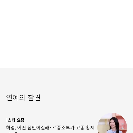
연예의 참견
스타 요즘
하영, 어떤 집안이길래…“증조부가 고종 황제