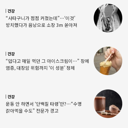
건강
“사타구니가 점점 커졌는데”…‘이것’
방치했다가 음낭으로 소장 3m 쏟아져
건강
“덥다고 매일 먹던 그 아이스크림이…” 장에
염증, 대장암 위험까지 ‘이 성분’ 정체
건강
운동 안 하면서 ‘단백질 타령’만?…“수명
갉아먹을 수도” 전문가 경고