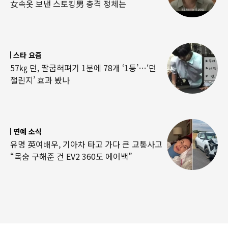
女속옷 보낸 스토킹男 충격 정체는
스타 요즘
57㎏ 던, 팔굽혀펴기 1분에 78개 ‘1등’…‘던
챌린지’ 효과 봤나
연예 소식
유명 英여배우, 기아차 타고 가다 큰 교통사고
“목숨 구해준 건 EV2 360도 에어백”