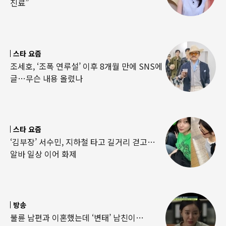
진료”
스타 요즘
조세호, ‘조폭 연루설’ 이후 8개월 만에 SNS에
글…무슨 내용 올렸나
스타 요즘
‘김부장’ 서수민, 지하철 타고 길거리 걷고…
알바 일상 이어 화제
방송
불륜 남편과 이혼했는데 ‘변태’ 남친이…