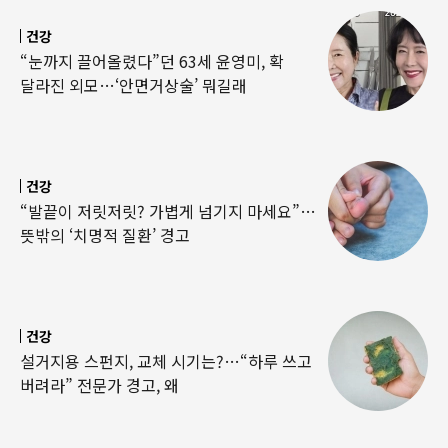
건강
“눈까지 끌어올렸다”던 63세 윤영미, 확
달라진 외모…‘안면거상술’ 뭐길래
건강
“발끝이 저릿저릿? 가볍게 넘기지 마세요”…
뜻밖의 ‘치명적 질환’ 경고
건강
설거지용 스펀지, 교체 시기는?…“하루 쓰고
버려라” 전문가 경고, 왜