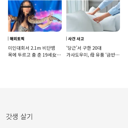
해외토픽
사건 사고
미인대회서 2.1m 비단뱀
‘당근’서 구한 20대
목에 두르고 춤 춘 19세女
가사도우미, 母 유품 ‘금반지
‘경악’…결국
·팔찌’ 훔쳐 녹였다
갓생 살기