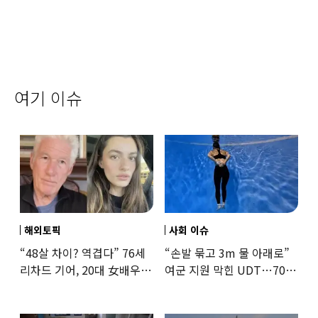
여기 이슈
해외토픽
사회 이슈
“48살 차이? 역겹다” 76세
“손발 묶고 3m 물 아래로”
리차드 기어, 20대 女배우와
여군 지원 막힌 UDT…707
‘로맨스물’…“손녀뻘” 비난
출신 女유튜버, 직접
훈련해보