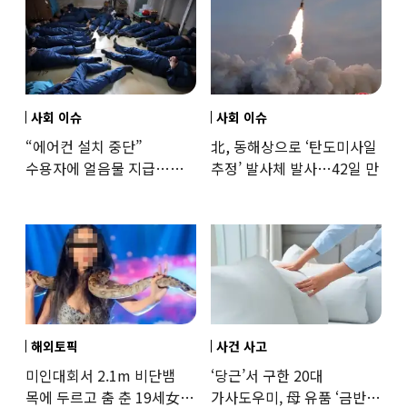
사회 이슈
사회 이슈
“에어컨 설치 중단”
北, 동해상으로 ‘탄도미사일
수용자에 얼음물 지급…
추정’ 발사체 발사…42일 만
37도까지 치솟은 교도소
상황
해외토픽
사건 사고
미인대회서 2.1m 비단뱀
‘당근’서 구한 20대
목에 두르고 춤 춘 19세女
가사도우미, 母 유품 ‘금반지