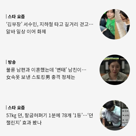
스타 요즘
‘김부장’ 서수민, 지하철 타고 길거리 걷고…
알바 일상 이어 화제
방송
불륜 남편과 이혼했는데 ‘변태’ 남친이…
女속옷 보낸 스토킹男 충격 정체는
스타 요즘
57㎏ 던, 팔굽혀펴기 1분에 78개 ‘1등’…‘던
챌린지’ 효과 봤나