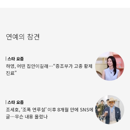
연예의 참견
스타 요즘
하영, 어떤 집안이길래…“증조부가 고종 황제
진료”
스타 요즘
조세호, ‘조폭 연루설’ 이후 8개월 만에 SNS에
글…무슨 내용 올렸나