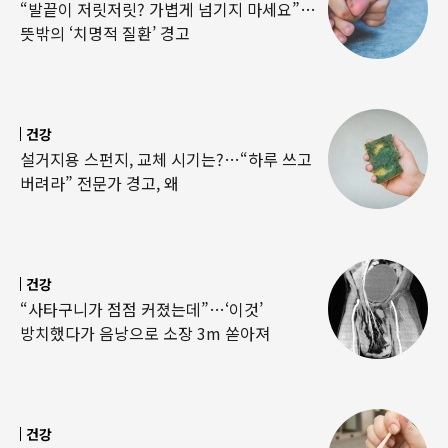
“발끝이 저릿저릿? 가볍게 넘기지 마세요”…
뜻밖의 ‘치명적 질환’ 경고
건강
설거지용 스펀지, 교체 시기는?…“하루 쓰고
버려라” 전문가 경고, 왜
건강
“사타구니가 점점 커졌는데”…‘이것’
방치했다가 음낭으로 소장 3m 쏟아져
건강