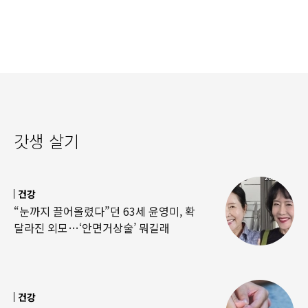
‘경악’…결국
·팔찌’ 훔쳐 녹였다
갓생 살기
건강
“눈까지 끌어올렸다”던 63세 윤영미, 확
달라진 외모…‘안면거상술’ 뭐길래
건강