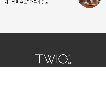
갉아먹을 수도” 전문가 경고
연예 소식
|
사회 이슈
|
라이프
서울특별시 중구 세종대로 124 | 대표전화 02) 2000-9006
청소년보호정책(책임자:김태균)
사이트맵
법인명 : (주)트윅24 | 등록번호 : 서울 아55158
문의 및 제보:
twig24.ads@gmail.com
Copyright ⓒ TWIG24 All rights reserved