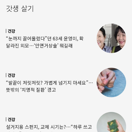
갓생 살기
건강
“눈까지 끌어올렸다”던 63세 윤영미, 확
달라진 외모…‘안면거상술’ 뭐길래
건강
“발끝이 저릿저릿? 가볍게 넘기지 마세요”…
뜻밖의 ‘치명적 질환’ 경고
건강
설거지용 스펀지, 교체 시기는?…“하루 쓰고