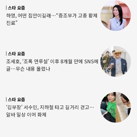
스타 요즘
하영, 어떤 집안이길래…“증조부가 고종 황제
진료”
스타 요즘
조세호, ‘조폭 연루설’ 이후 8개월 만에 SNS에
글…무슨 내용 올렸나
스타 요즘
‘김부장’ 서수민, 지하철 타고 길거리 걷고…
알바 일상 이어 화제