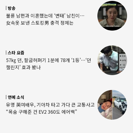
방송
불륜 남편과 이혼했는데 ‘변태’ 남친이…
女속옷 보낸 스토킹男 충격 정체는
스타 요즘
57㎏ 던, 팔굽혀펴기 1분에 78개 ‘1등’…‘던
챌린지’ 효과 봤나
연예 소식
유명 英여배우, 기아차 타고 가다 큰 교통사고
“목숨 구해준 건 EV2 360도 에어백”