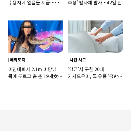
수용자에 얼음물 지급…
추정’ 발사체 발사…42일 만
37도까지 치솟은 교도소
상황
해외토픽
사건 사고
미인대회서 2.1m 비단뱀
‘당근’서 구한 20대
목에 두르고 춤 춘 19세女
가사도우미, 母 유품 ‘금반지
‘경악’…결국
·팔찌’ 훔쳐 녹였다