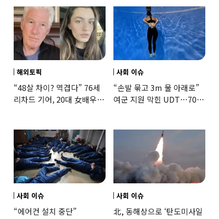
해외토픽
사회 이슈
“48살 차이? 역겹다” 76세
“손발 묶고 3m 물 아래로”
리차드 기어, 20대 女배우와
여군 지원 막힌 UDT…707
‘로맨스물’…“손녀뻘” 비난
출신 女유튜버, 직접
훈련해보
사회 이슈
사회 이슈
“에어컨 설치 중단”
北, 동해상으로 ‘탄도미사일