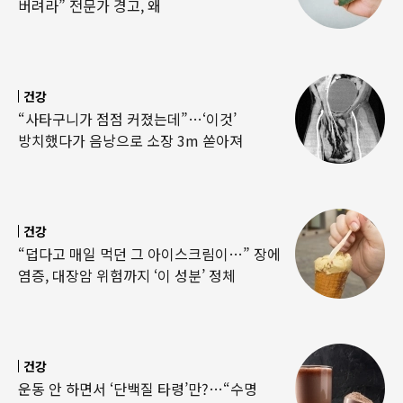
버려라” 전문가 경고, 왜
건강
“사타구니가 점점 커졌는데”…‘이것’
방치했다가 음낭으로 소장 3m 쏟아져
건강
“덥다고 매일 먹던 그 아이스크림이…” 장에
염증, 대장암 위험까지 ‘이 성분’ 정체
건강
운동 안 하면서 ‘단백질 타령’만?…“수명