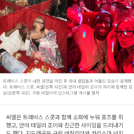
트래비스 스콧이 내한 공연을 마친 후 국내 셀럽들과 어울린 모습이 공개됐
다. 트래비스 스콧, 씨엘(왼쪽 사진)과 안야 테일러 조이가 자리에 함께한 모
습(오른쪽 사진). 구람 바잘리아 인스타그램 게시물 캡처
씨엘은 트래비스 스콧과 함께 소파에 누워 포즈를 취
했고, 안야 테일러 조이와 친근한 사이임을 드러내기
도 했다. 지드래곤은 구람 바잘리아와 카리스마 넘치