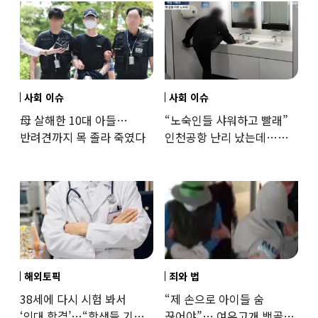
사회 이슈
사회 이슈
母 살해한 10대 아들…
“노숙인들 샤워하고 빨래”
반려견까지 목 졸라 죽였다
인천공항 난리 났는데…
인권단체 “공공기관 책무”
해외토픽
죄와 법
38세에 다시 시험 봐서
“제 손으로 아이들 숨
‘의대 합격’…“학생들 기회
끊어야”… 여우고개 백골