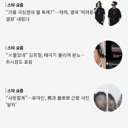
스타 요즘
“가뭄 극심한데 물 축제?”…하하, 결국 ‘어려운
결정’ 내렸다
스타 요즘
“×돌았네” 김희철, 태극기 올리며 분노…
최시원도 호응
스타 요즘
“사랑할게”…유아인, 男과 볼뽀뽀 근황 사진
‘발칵’