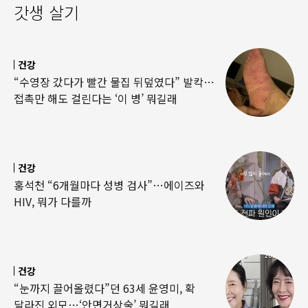
갓생 살기
건강
“수영장 갔다가 빨간 물집 뒤덮였다” 발칵…
접촉만 해도 걸린다는 ‘이 병’ 뭐길래
건강
홍석천 “6개월마다 성병 검사”…에이즈와
HIV, 뭐가 다를까
건강
“눈까지 끌어올렸다”던 63세 윤영미, 확
달라진 외모…‘안면거상술’ 뭐길래