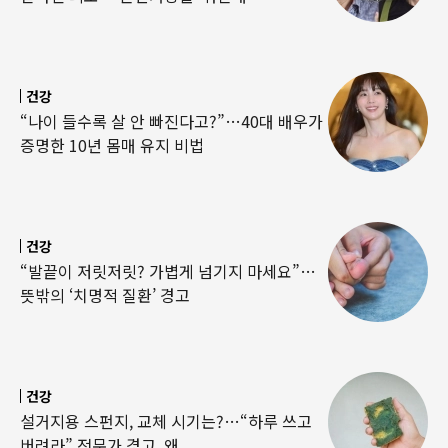
건강
“나이 들수록 살 안 빠진다고?”…40대 배우가
증명한 10년 몸매 유지 비법
건강
“발끝이 저릿저릿? 가볍게 넘기지 마세요”…
뜻밖의 ‘치명적 질환’ 경고
건강
설거지용 스펀지, 교체 시기는?…“하루 쓰고
버려라” 전문가 경고, 왜