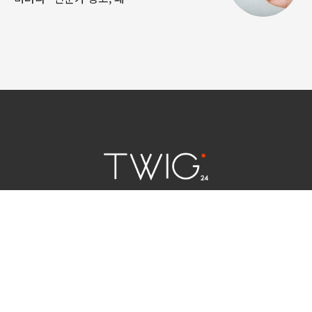
연예 소식
|
사회 이슈
|
라이프
서울특별시 중구 세종대로 124 | 대표전화 02) 2000-9006
청소년보호정책(책임자:김태균)
사이트맵
법인명 : (주)트윅24 | 등록번호 : 서울 아55158
문의 및 제보:
twig24.ads@gmail.com
Copyright ⓒ TWIG24 All rights reserved