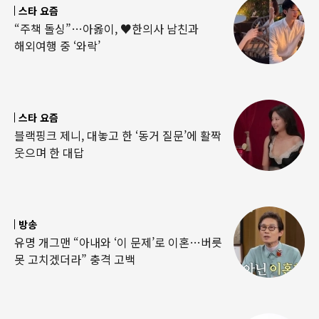
스타 요즘
“주책 돌싱”…아옳이, ♥한의사 남친과
해외여행 중 ‘와락’
스타 요즘
블랙핑크 제니, 대놓고 한 ‘동거 질문’에 활짝
웃으며 한 대답
방송
유명 개그맨 “아내와 ‘이 문제’로 이혼…버릇
못 고치겠더라” 충격 고백