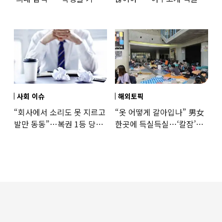
뺏는 것” 갑론을박
자매 비정한 천륜
사회 이슈
해외토픽
“회사에서 소리도 못 지르고
“옷 어떻게 갈아입나” 男女
발만 동동”…복권 1등 당첨
한곳에 득실득실…‘칼잠’
‘깜짝 사연’
잔다