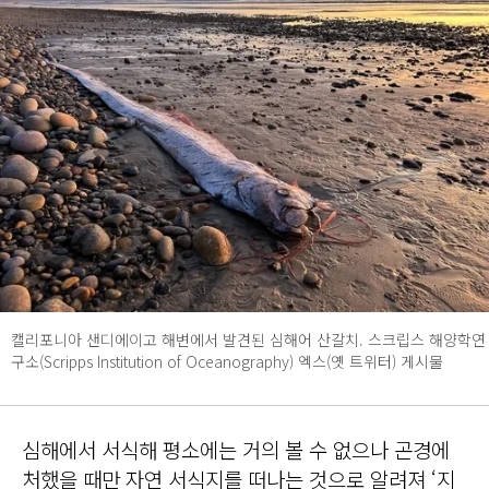
캘리포니아 샌디에이고 해변에서 발견된 심해어 산갈치. 스크립스 해양학연
구소(Scripps Institution of Oceanography) 엑스(옛 트위터) 게시물
심해에서 서식해 평소에는 거의 볼 수 없으나 곤경에
처했을 때만 자연 서식지를 떠나는 것으로 알려져 ‘지