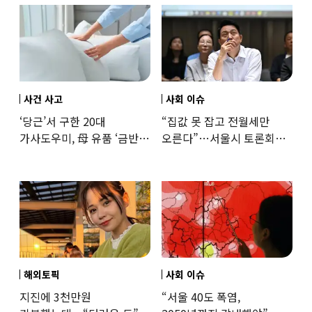
사건 사고
사회 이슈
‘당근’서 구한 20대
“집값 못 잡고 전월세만
가사도우미, 母 유품 ‘금반지
오른다”…서울시 토론회서
·팔찌’ 훔쳐 녹였다
세제개편 우려 쏟아져
해외토픽
사회 이슈
지진에 3천만원
“서울 40도 폭염,