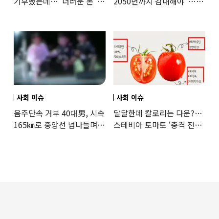
기부했는데…“더러운 돈”
2050년까지 감내해야”…
日여배우에 비난 쏟아진
기후학자의 경고
이유
사회 이슈
사회 이슈
음주단속 거부 40대男, 시속
달달한데 칼로리는 다운?…
165㎞로 중앙선 넘나들며
스테비아 토마토 ‘충격 진실’
도주… 추격전 끝 체포
드러났다