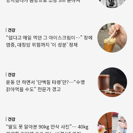
방치했다가 음낭으로 소장 3m 쏟아져
건강
“덥다고 매일 먹던 그 아이스크림이…” 장에
염증, 대장암 위험까지 ‘이 성분’ 정체
건강
운동 안 하면서 ‘단백질 타령’만?…“수명
갉아먹을 수도” 전문가 경고
건강
“딸도 못 알아본 90kg 만삭 사진”… 40kg