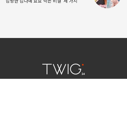
감량한 김다예 요요 막는 비결 ‘세 가지
연예 소식
|
사회 이슈
|
라이프
서울특별시 중구 세종대로 124 | 대표전화 02) 2000-9006
청소년보호정책(책임자:김태균)
사이트맵
법인명 : (주)트윅24 | 등록번호 : 서울 아55158
문의 및 제보:
twig24.ads@gmail.com
Copyright ⓒ TWIG24 All rights reserved