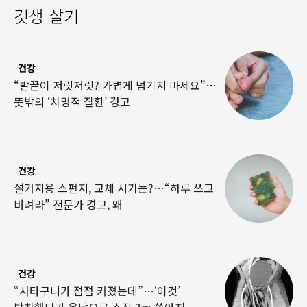
갓생 살기
건강
“발끝이 저릿저릿? 가볍게 넘기지 마세요”…
뜻밖의 ‘치명적 질환’ 경고
건강
설거지용 스펀지, 교체 시기는?…“하루 쓰고
버려라” 전문가 경고, 왜
건강
“사타구니가 점점 커졌는데”…‘이것’