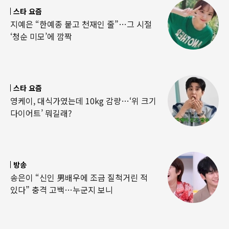
스타 요즘
지예은 “한예종 붙고 천재인 줄”…그 시절
‘청순 미모’에 깜짝
스타 요즘
영케이, 대식가였는데 10kg 감량…‘위 크기
다이어트’ 뭐길래?
방송
송은이 “신인 男배우에 조금 질척거린 적
있다” 충격 고백…누군지 보니