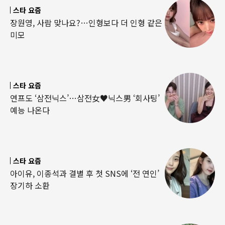
스타 요즘
장원영, 사람 맞나요?…인형보다 더 인형 같은
미모
스타 요즘
연프도 ‘삼전닉스’…삼전女♥닉스男 ‘회사팅’
예능 나온다
스타 요즘
아이유, 이종석과 결별 후 첫 SNS에 ‘전 연인’
장기하 소환