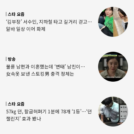
스타 요즘
‘김부장’ 서수민, 지하철 타고 길거리 걷고…
알바 일상 이어 화제
방송
불륜 남편과 이혼했는데 ‘변태’ 남친이…
女속옷 보낸 스토킹男 충격 정체는
스타 요즘
57㎏ 던, 팔굽혀펴기 1분에 78개 ‘1등’…‘던
챌린지’ 효과 봤나