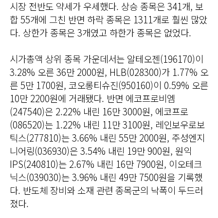
시장 전반도 약세가 우세했다. 상승 종목은 341개, 보
합 55개에 그친 반면 하락 종목은 1311개로 훨씬 많았
다. 상한가 종목은 3개였고 하한가 종목은 없었다.
시가총액 상위 종목 가운데서는 알테오젠(196170)이
3.28% 오른 36만 2000원, HLB(028300)가 1.77% 오
른 5만 1700원, 코오롱티슈진(950160)이 0.59% 오른
10만 2200원에 거래됐다. 반면 에코프로비엠
(247540)은 2.22% 내린 16만 3000원, 에코프로
(086520)는 1.22% 내린 11만 3100원, 레인보우로보
틱스(277810)는 3.66% 내린 55만 2000원, 주성엔지
니어링(036930)은 3.54% 내린 19만 900원, 원익
IPS(240810)는 2.67% 내린 16만 7900원, 이오테크
닉스(039030)는 3.96% 내린 49만 7500원을 기록했
다. 반도체 장비와 소재 관련 종목군의 낙폭이 두드러
졌다.