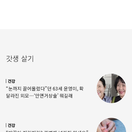
‘경악’…결국
·팔찌’ 훔쳐 녹였다
갓생 살기
건강
“눈까지 끌어올렸다”던 63세 윤영미, 확
달라진 외모…‘안면거상술’ 뭐길래
건강