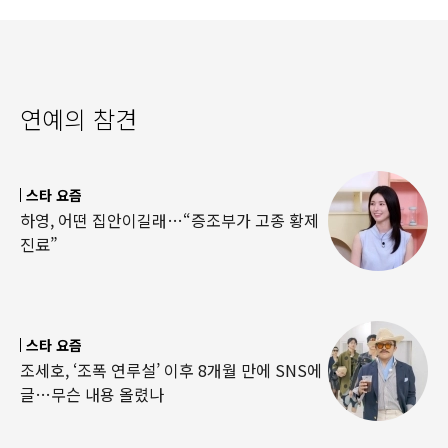
연예의 참견
스타 요즘
하영, 어떤 집안이길래…“증조부가 고종 황제
진료”
스타 요즘
조세호, ‘조폭 연루설’ 이후 8개월 만에 SNS에
글…무슨 내용 올렸나