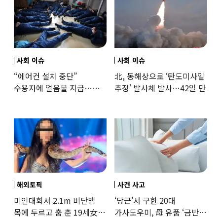
사회 이슈
사회 이슈
“에어컨 설치 중단”
北, 동해상으로 ‘탄도미사일
수용자에 얼음물 지급…
추정’ 발사체 발사…42일 만
37도까지 치솟은 교도소
상황
해외토픽
사건 사고
미인대회서 2.1m 비단뱀
‘당근’서 구한 20대
목에 두르고 춤 춘 19세女
가사도우미, 母 유품 ‘금반지