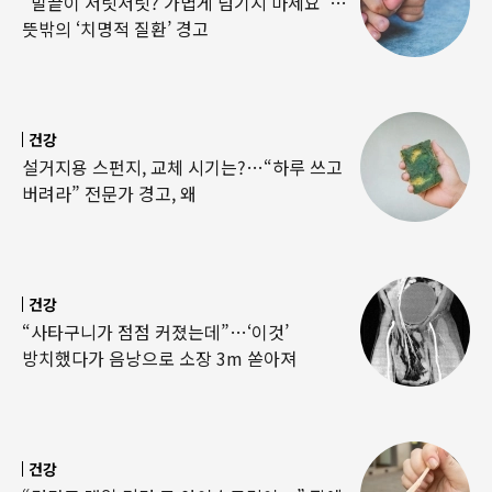
“발끝이 저릿저릿? 가볍게 넘기지 마세요”…
뜻밖의 ‘치명적 질환’ 경고
건강
설거지용 스펀지, 교체 시기는?…“하루 쓰고
버려라” 전문가 경고, 왜
건강
“사타구니가 점점 커졌는데”…‘이것’
방치했다가 음낭으로 소장 3m 쏟아져
건강