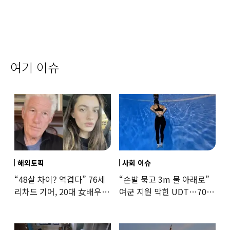
여기 이슈
해외토픽
사회 이슈
“48살 차이? 역겹다” 76세
“손발 묶고 3m 물 아래로”
리차드 기어, 20대 女배우와
여군 지원 막힌 UDT…707
‘로맨스물’…“손녀뻘” 비난
출신 女유튜버, 직접
훈련해보