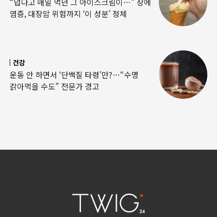
“덥다고 매일 먹던 그 아이스크림이…” 장에
염증, 대장암 위험까지 ‘이 성분’ 정체
건강
운동 안 하면서 ‘단백질 타령’만?…“수명
갉아먹을 수도” 전문가 경고