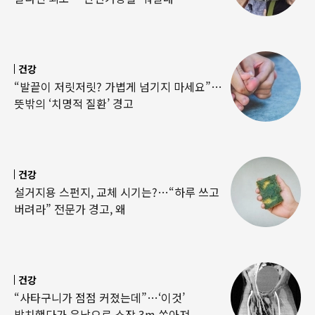
건강
“발끝이 저릿저릿? 가볍게 넘기지 마세요”…
뜻밖의 ‘치명적 질환’ 경고
건강
설거지용 스펀지, 교체 시기는?…“하루 쓰고
버려라” 전문가 경고, 왜
건강
“사타구니가 점점 커졌는데”…‘이것’
방치했다가 음낭으로 소장 3m 쏟아져