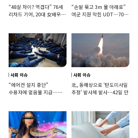
“48살 차이? 역겹다” 76세
“손발 묶고 3m 물 아래로”
리차드 기어, 20대 女배우와
여군 지원 막힌 UDT…707
‘로맨스물’…“손녀뻘” 비난
출신 女유튜버, 직접
훈련해보
사회 이슈
사회 이슈
“에어컨 설치 중단”
北, 동해상으로 ‘탄도미사일
수용자에 얼음물 지급…
추정’ 발사체 발사…42일 만
37도까지 치솟은 교도소
상황