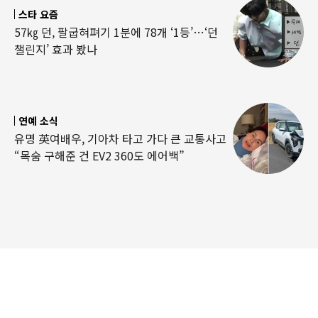
스타 요즘
57㎏ 던, 팔굽혀펴기 1분에 78개 ‘1등’…‘던
챌린지’ 효과 봤나
연예 소식
유명 英여배우, 기아차 타고 가다 큰 교통사고
“목숨 구해준 건 EV2 360도 에어백”