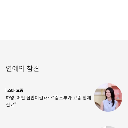
연예의 참견
스타 요즘
하영, 어떤 집안이길래…“증조부가 고종 황제
진료”