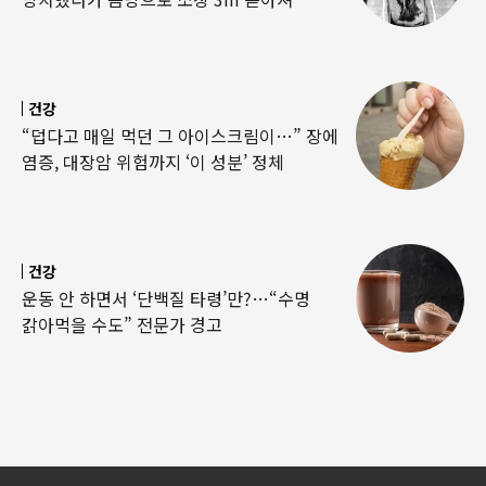
건강
“덥다고 매일 먹던 그 아이스크림이…” 장에
염증, 대장암 위험까지 ‘이 성분’ 정체
건강
운동 안 하면서 ‘단백질 타령’만?…“수명
갉아먹을 수도” 전문가 경고