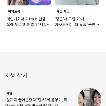
해외토픽
사건 사고
미인대회서 2.1m 비단뱀
‘당근’서 구한 20대
목에 두르고 춤 춘 19세女
가사도우미, 母 유품 ‘금반지
‘경악’…결국
·팔찌’ 훔쳐 녹였다
갓생 살기
건강
“눈까지 끌어올렸다”던 63세 윤영미, 확
달라진 외모…‘안면거상술’ 뭐길래