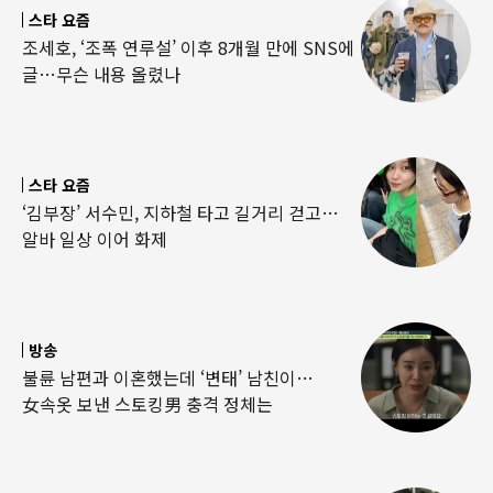
스타 요즘
조세호, ‘조폭 연루설’ 이후 8개월 만에 SNS에
글…무슨 내용 올렸나
스타 요즘
‘김부장’ 서수민, 지하철 타고 길거리 걷고…
알바 일상 이어 화제
방송
불륜 남편과 이혼했는데 ‘변태’ 남친이…
女속옷 보낸 스토킹男 충격 정체는