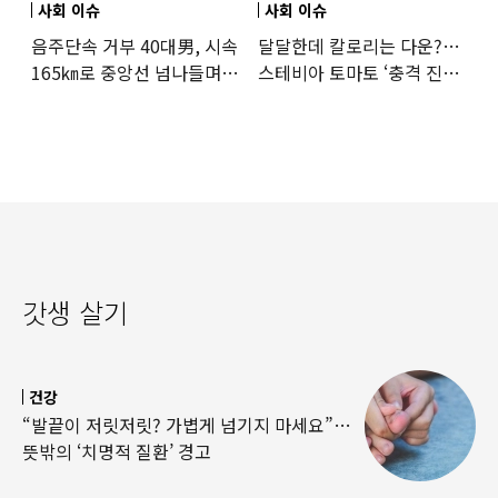
사회 이슈
사회 이슈
음주단속 거부 40대男, 시속
달달한데 칼로리는 다운?…
165㎞로 중앙선 넘나들며
스테비아 토마토 ‘충격 진실’
도주… 추격전 끝 체포
드러났다
갓생 살기
건강
“발끝이 저릿저릿? 가볍게 넘기지 마세요”…
뜻밖의 ‘치명적 질환’ 경고