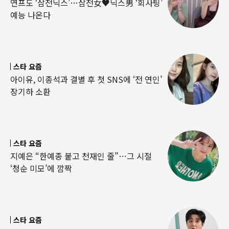
연프도 ‘삼전닉스’…삼전女♥닉스男 ‘회사팅’
예능 나온다
스타 요즘
아이유, 이종석과 결별 후 첫 SNS에 ‘전 연인’
장기하 소환
스타 요즘
지예은 “한예종 붙고 천재인 줄”…그 시절
‘청순 미모’에 깜짝
스타 요즘