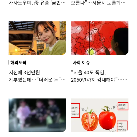
가사도우미, 母 유품 ‘금반지
오른다”…서울시 토론회서
·팔찌’ 훔쳐 녹였다
세제개편 우려 쏟아져
해외토픽
사회 이슈
지진에 3천만원
“서울 40도 폭염,
기부했는데…“더러운 돈”
2050년까지 감내해야”…
日여배우에 비난 쏟아진
기후학자의 경고
이유