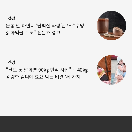
건강
운동 안 하면서 ‘단백질 타령’만?…“수명
갉아먹을 수도” 전문가 경고
건강
“딸도 못 알아본 90kg 만삭 사진”… 40kg
감량한 김다예 요요 막는 비결 ‘세 가지