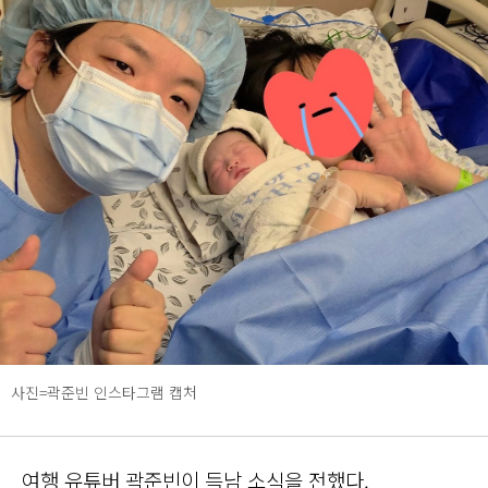
사진=곽준빈 인스타그램 캡처
여행 유튜버 곽준빈이 득남 소식을 전했다.