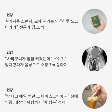
건강
설거지용 스펀지, 교체 시기는?…“하루 쓰고
버려라” 전문가 경고, 왜
건강
“사타구니가 점점 커졌는데”…‘이것’
방치했다가 음낭으로 소장 3m 쏟아져
건강
“덥다고 매일 먹던 그 아이스크림이…” 장에
염증, 대장암 위험까지 ‘이 성분’ 정체