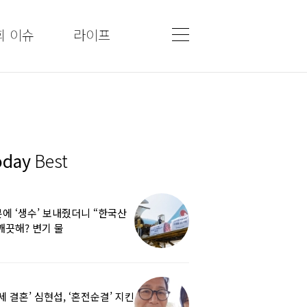
회 이슈
라이프
oday
Best
에 ‘생수’ 보내줬더니 “한국산
깨끗해? 변기 물
라”…“日정부보다 낫다” 감사
5세 결혼’ 심현섭, ‘혼전순결’ 지킨