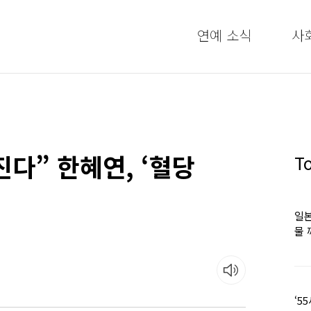
연예 소식
사
진다” 한혜연, ‘혈당
T
일본
물 
떠올
‘5