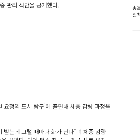
중 관리 식단을 공개했다.
송은
질척
누
소비요정의 도시 탐구’에 출연해 체중 감량 과정을
 받는데 그럴 때마다 화가 난다”며 체중 감량
을 꼽았다. 이어 평소 하루 두 끼 식사를 유지