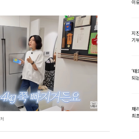
이유
지진
기
日
‘태
되는
채
최초
캡처