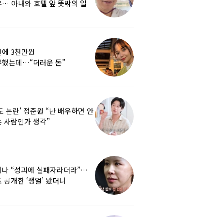
… 아내와 호텔 앞 뜻밖의 일
에 3천만원
부했는데…“더러운 돈”
여배우에 비난 쏟아진 이유
도 논란’ 정준원 “난 배우하면 안
 사람인가 생각”
리나 “성괴에 실패자라더라”…
 공개한 ‘생얼’ 봤더니