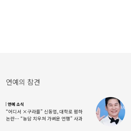
연예의 참견
연예 소식
“어디서 ×구라를” 신동엽, 대학로 폄하
논란… “농담 치우쳐 가벼운 언행” 사과