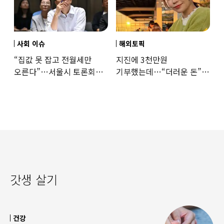
사회 이슈
해외토픽
“집값 못 잡고 전월세만
지진에 3천만원
오른다”…서울시 토론회서
기부했는데…“더러운 돈”
세제개편 우려 쏟아져
日여배우에 비난 쏟아진
이유
갓생 살기
건강