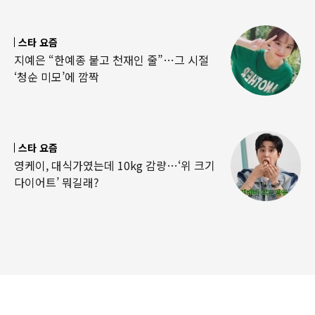
스타 요즘
지예은 “한예종 붙고 천재인 줄”…그 시절
‘청순 미모’에 깜짝
스타 요즘
영케이, 대식가였는데 10kg 감량…‘위 크기
다이어트’ 뭐길래?