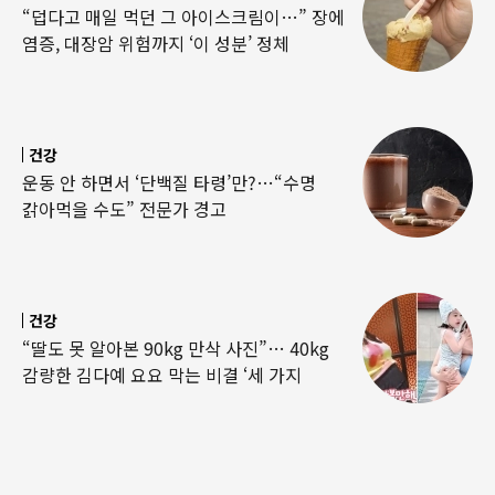
“덥다고 매일 먹던 그 아이스크림이…” 장에
염증, 대장암 위험까지 ‘이 성분’ 정체
건강
운동 안 하면서 ‘단백질 타령’만?…“수명
갉아먹을 수도” 전문가 경고
건강
“딸도 못 알아본 90kg 만삭 사진”… 40kg
감량한 김다예 요요 막는 비결 ‘세 가지