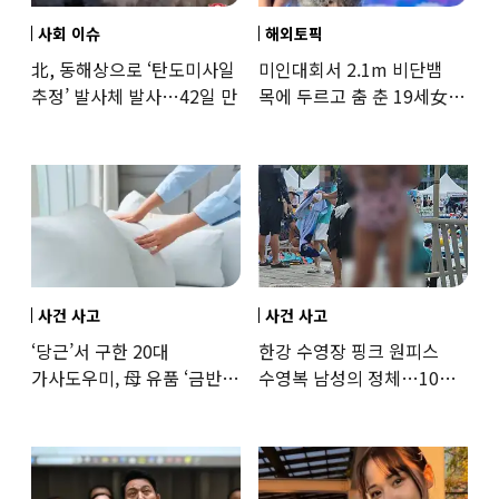
사회 이슈
해외토픽
北, 동해상으로 ‘탄도미사일
미인대회서 2.1m 비단뱀
추정’ 발사체 발사…42일 만
목에 두르고 춤 춘 19세女
‘경악’…결국
사건 사고
사건 사고
‘당근’서 구한 20대
한강 수영장 핑크 원피스
가사도우미, 母 유품 ‘금반지
수영복 남성의 정체…10대
·팔찌’ 훔쳐 녹였다
성매수 전 시의원의 소름
돋는 제안