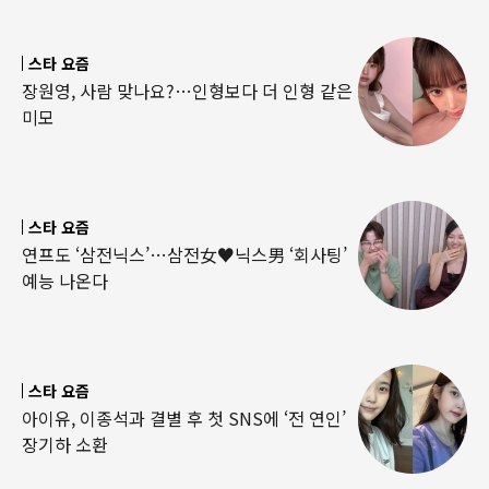
스타 요즘
장원영, 사람 맞나요?…인형보다 더 인형 같은
미모
스타 요즘
연프도 ‘삼전닉스’…삼전女♥닉스男 ‘회사팅’
예능 나온다
스타 요즘
아이유, 이종석과 결별 후 첫 SNS에 ‘전 연인’
장기하 소환