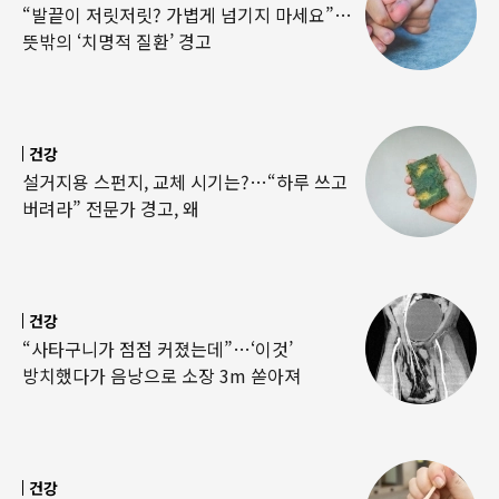
“발끝이 저릿저릿? 가볍게 넘기지 마세요”…
뜻밖의 ‘치명적 질환’ 경고
건강
설거지용 스펀지, 교체 시기는?…“하루 쓰고
버려라” 전문가 경고, 왜
건강
“사타구니가 점점 커졌는데”…‘이것’
방치했다가 음낭으로 소장 3m 쏟아져
건강