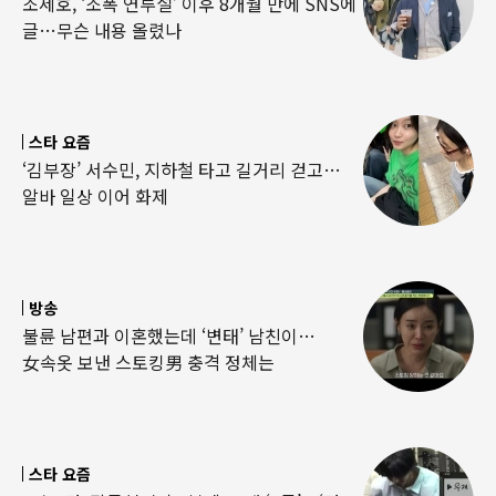
조세호, ‘조폭 연루설’ 이후 8개월 만에 SNS에
글…무슨 내용 올렸나
스타 요즘
‘김부장’ 서수민, 지하철 타고 길거리 걷고…
알바 일상 이어 화제
방송
불륜 남편과 이혼했는데 ‘변태’ 남친이…
女속옷 보낸 스토킹男 충격 정체는
스타 요즘