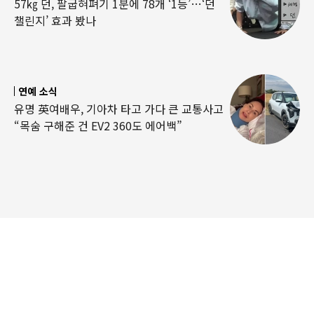
57㎏ 던, 팔굽혀펴기 1분에 78개 ‘1등’…‘던
챌린지’ 효과 봤나
연예 소식
유명 英여배우, 기아차 타고 가다 큰 교통사고
“목숨 구해준 건 EV2 360도 에어백”