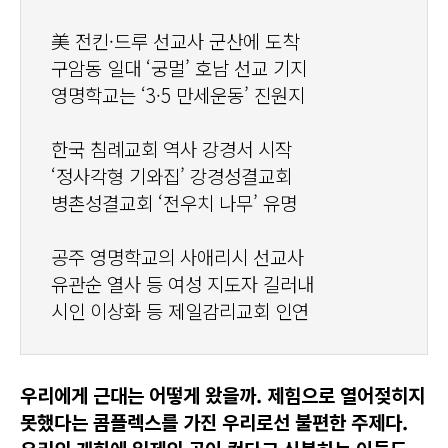
美 전킨·드루 선교사 군산에 도착
구암동 일대 ‘궁멀’ 호남 선교 기지
영명학교는 ‘3·5 만세운동’ 진원지
한국 침례교회 역사 강경서 시작
‘정사각형 기와집’ 강경성결교회
병촌성결교회 ‘전우치 나무’ 유명
공주 영명학교의 사애리시 선교사
유관순 열사 등 여성 지도자 길러내
시인 이상화 등 제일감리교회 인연
우리에게 근대는 어떻게 왔을까. 제힘으로 열어젖히지
못했다는 콤플렉스를 가진 우리로선 불편한 주제다.