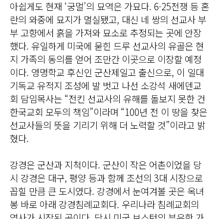
아쉽게도 현재 ‘궁멀’의 묘역은 가묘다. 6·25전쟁 등 혼
란의 와중에 묘지가 멸실됐고, 대신 네 쌍의 선교사 부
부 고향에서 흙을 가져와 묘소로 추정되는 곳에 안장
했다. 유일하게 미국에 묻힌 드루 선교사의 유골은 현
지 가족의 동의를 얻어 조만간 이곳으로 이장할 예정
이다. 영명학교 후신인 군산제일고 출신으로, 이 일대
기독교 유적지 조성에 발 벗고 나선 소강석 새에덴교
회 담임목사는 “전킨 선교사의 유해를 돌보지 못한 건
한국교회 모두의 책임”이라며 “100년 전 이 땅을 찾은
선교사들의 뜻을 기리기 위해 더 노력할 것”이라고 밝
혔다.
강경은 군산과 지척이다. 군산이 작은 어촌이었을 당
시 강경은 대구, 평양 등과 함께 조선의 3대 시장으로
꼽힐 만큼 큰 도시였다. 강경에서 눈여겨볼 곳은 옥녀
봉 바로 아래 강경침례교회다. 우리나라 침례교회의
역사가 시작된 곳이다. 당시 미국 보스턴의 부유한 가