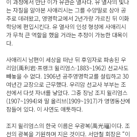
이 과정에서 만난 이가 유관순 열사다. 유 열사의 빛나
는 자질을 알아본 사애리시는 그를 수양딸로 삼아 공
주로 데려왔고, 영명학교에서 2년가량 가르친 뒤 이화
학당에 편입시킨다. 유 열사의 인성 형성에 사애리시
가 무척 큰 역할을 했을 거라는 추정이 가능한 대목이
다.
사애리시 남편이 세상을 떠난 뒤 후임자로 파송된 우
리암(禹利岩·프랭크 윌리엄스·1883~1962) 선교사도
빼놓을 수 없다. 1906년 공주영명학교를 설립하고 30
여년간 교장으로 근무했다. 우리암 선교사 부부는 조
선에서 다섯 자녀를 낳았다. 그중 장남 조지 윌리엄스
(1907~1994)와 딸 올리브(1909~1917)가 영명동산에
잠들어 있다. 이 사연도 애틋하다.
조지 윌리엄스의 한국 이름은 우광복(禹光福)이다. 조
선의 광복을 기원하며 지은 것이다. 서만철 회장은 “이