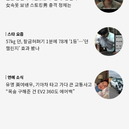
女속옷 보낸 스토킹男 충격 정체는
스타 요즘
57㎏ 던, 팔굽혀펴기 1분에 78개 ‘1등’…‘던
챌린지’ 효과 봤나
연예 소식
유명 英여배우, 기아차 타고 가다 큰 교통사고
“목숨 구해준 건 EV2 360도 에어백”