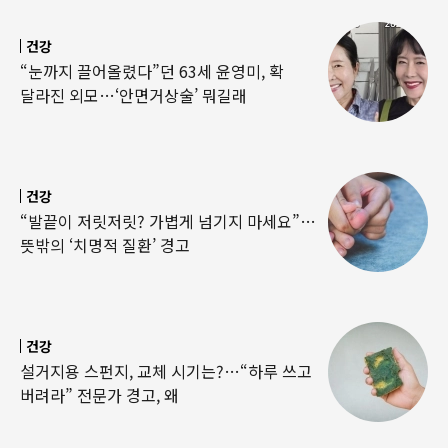
건강
“눈까지 끌어올렸다”던 63세 윤영미, 확
달라진 외모…‘안면거상술’ 뭐길래
건강
“발끝이 저릿저릿? 가볍게 넘기지 마세요”…
뜻밖의 ‘치명적 질환’ 경고
건강
설거지용 스펀지, 교체 시기는?…“하루 쓰고
버려라” 전문가 경고, 왜