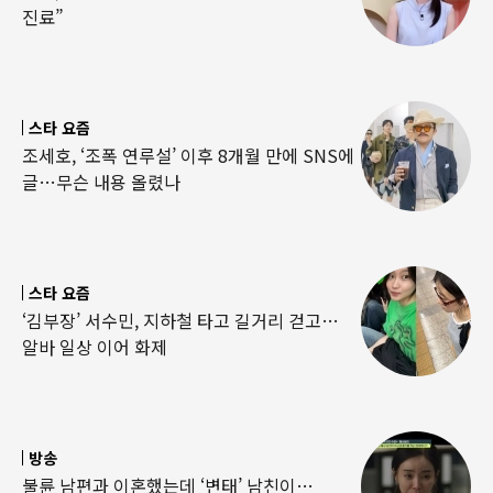
진료”
스타 요즘
조세호, ‘조폭 연루설’ 이후 8개월 만에 SNS에
글…무슨 내용 올렸나
스타 요즘
‘김부장’ 서수민, 지하철 타고 길거리 걷고…
알바 일상 이어 화제
방송
불륜 남편과 이혼했는데 ‘변태’ 남친이…