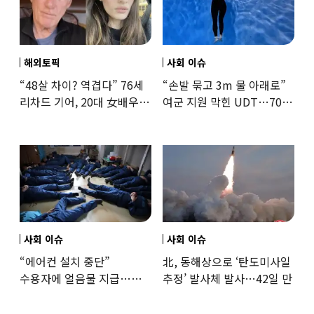
해외토픽
사회 이슈
“48살 차이? 역겹다” 76세
“손발 묶고 3m 물 아래로”
리차드 기어, 20대 女배우와
여군 지원 막힌 UDT…707
‘로맨스물’…“손녀뻘” 비난
출신 女유튜버, 직접
훈련해보
사회 이슈
사회 이슈
“에어컨 설치 중단”
北, 동해상으로 ‘탄도미사일
수용자에 얼음물 지급…
추정’ 발사체 발사…42일 만
37도까지 치솟은 교도소
상황