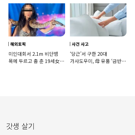
해외토픽
사건 사고
미인대회서 2.1m 비단뱀
‘당근’서 구한 20대
목에 두르고 춤 춘 19세女
가사도우미, 母 유품 ‘금반지
‘경악’…결국
·팔찌’ 훔쳐 녹였다
갓생 살기