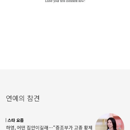
연예의 참견
스타 요즘
하영, 어떤 집안이길래…“증조부가 고종 황제