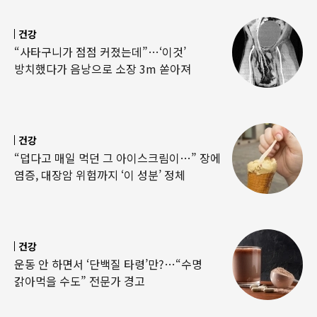
건강
“사타구니가 점점 커졌는데”…‘이것’
방치했다가 음낭으로 소장 3m 쏟아져
건강
“덥다고 매일 먹던 그 아이스크림이…” 장에
염증, 대장암 위험까지 ‘이 성분’ 정체
건강
운동 안 하면서 ‘단백질 타령’만?…“수명
갉아먹을 수도” 전문가 경고