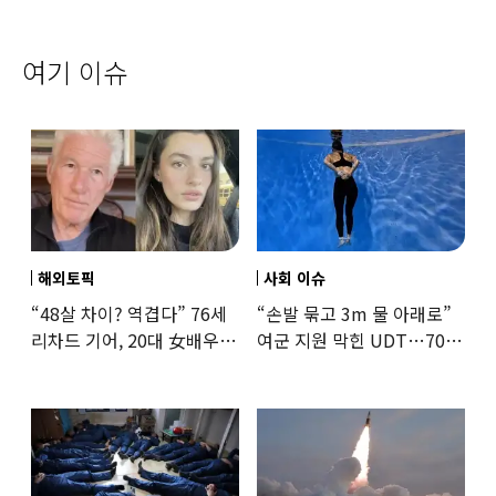
여기 이슈
해외토픽
사회 이슈
“48살 차이? 역겹다” 76세
“손발 묶고 3m 물 아래로”
리차드 기어, 20대 女배우와
여군 지원 막힌 UDT…707
‘로맨스물’…“손녀뻘” 비난
출신 女유튜버, 직접
훈련해보