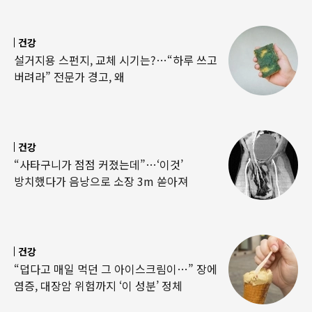
건강
설거지용 스펀지, 교체 시기는?…“하루 쓰고
버려라” 전문가 경고, 왜
건강
“사타구니가 점점 커졌는데”…‘이것’
방치했다가 음낭으로 소장 3m 쏟아져
건강
“덥다고 매일 먹던 그 아이스크림이…” 장에
염증, 대장암 위험까지 ‘이 성분’ 정체