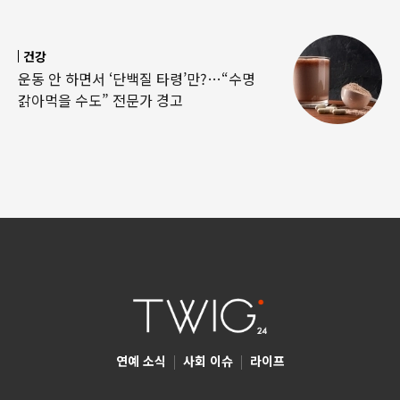
건강
운동 안 하면서 ‘단백질 타령’만?…“수명
갉아먹을 수도” 전문가 경고
연예 소식
|
사회 이슈
|
라이프