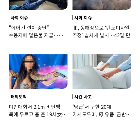
사회 이슈
사회 이슈
“에어컨 설치 중단”
北, 동해상으로 ‘탄도미사일
수용자에 얼음물 지급…
추정’ 발사체 발사…42일 만
37도까지 치솟은 교도소
상황
해외토픽
사건 사고
미인대회서 2.1m 비단뱀
‘당근’서 구한 20대
목에 두르고 춤 춘 19세女
가사도우미, 母 유품 ‘금반지
‘경악’…결국
·팔찌’ 훔쳐 녹였다