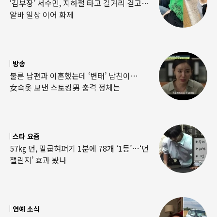
‘김부장’ 서수민, 지하철 타고 길거리 걷고…
알바 일상 이어 화제
방송
불륜 남편과 이혼했는데 ‘변태’ 남친이…
女속옷 보낸 스토킹男 충격 정체는
스타 요즘
57㎏ 던, 팔굽혀펴기 1분에 78개 ‘1등’…‘던
챌린지’ 효과 봤나
연예 소식