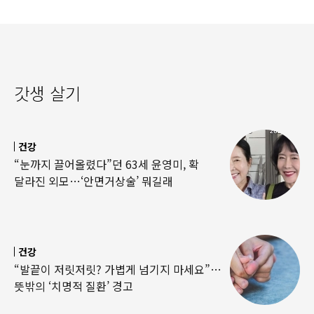
갓생 살기
건강
“눈까지 끌어올렸다”던 63세 윤영미, 확
달라진 외모…‘안면거상술’ 뭐길래
건강
“발끝이 저릿저릿? 가볍게 넘기지 마세요”…
뜻밖의 ‘치명적 질환’ 경고