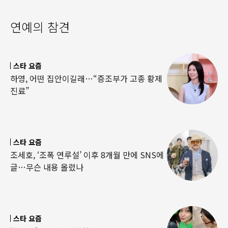
연예의 참견
스타 요즘
하영, 어떤 집안이길래…“증조부가 고종 황제
진료”
스타 요즘
조세호, ‘조폭 연루설’ 이후 8개월 만에 SNS에
글…무슨 내용 올렸나
스타 요즘