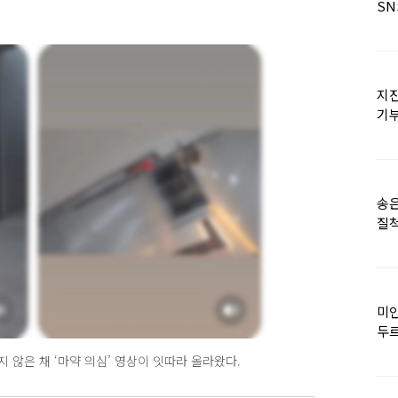
SN
지진
기
日
송은
질척
누
미인
두르
 않은 채 ‘마약 의심’ 영상이 잇따라 올라왔다.