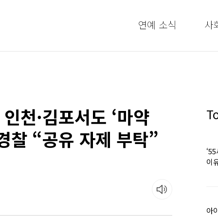
연예 소식
사
’ 인천·김포서도 ‘마약
T
경찰 “공유 자제 부탁”
‘5
이유
아이