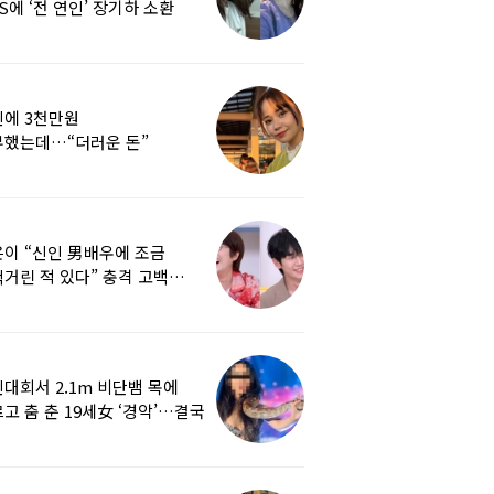
S에 ‘전 연인’ 장기하 소환
에 3천만원
부했는데…“더러운 돈”
여배우에 비난 쏟아진 이유
이 “신인 男배우에 조금
거린 적 있다” 충격 고백…
군지 보니
대회서 2.1m 비단뱀 목에
고 춤 춘 19세女 ‘경악’…결국