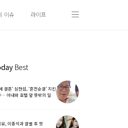
회 이슈
라이프
oday
Best
5세 결혼’ 심현섭, ‘혼전순결’ 지킨
… 아내와 호텔 앞 뜻밖의 일
유, 이종석과 결별 후 첫