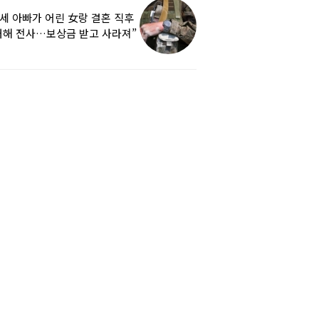
9세 아빠가 어린 女랑 결혼 직후
해 전사…보상금 받고 사라져”
하소연